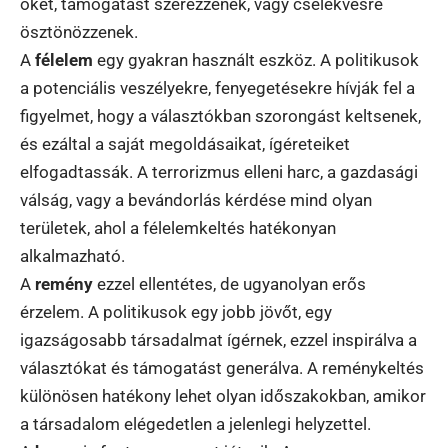
őket, támogatást szerezzenek, vagy cselekvésre
ösztönözzenek.
A
félelem
egy gyakran használt eszköz. A politikusok
a potenciális veszélyekre, fenyegetésekre hívják fel a
figyelmet, hogy a választókban szorongást keltsenek,
és ezáltal a saját megoldásaikat, ígéreteiket
elfogadtassák. A terrorizmus elleni harc, a gazdasági
válság, vagy a bevándorlás kérdése mind olyan
területek, ahol a félelemkeltés hatékonyan
alkalmazható.
A
remény
ezzel ellentétes, de ugyanolyan erős
érzelem. A politikusok egy jobb jövőt, egy
igazságosabb társadalmat ígérnek, ezzel inspirálva a
választókat és támogatást generálva. A reménykeltés
különösen hatékony lehet olyan időszakokban, amikor
a társadalom elégedetlen a jelenlegi helyzettel.