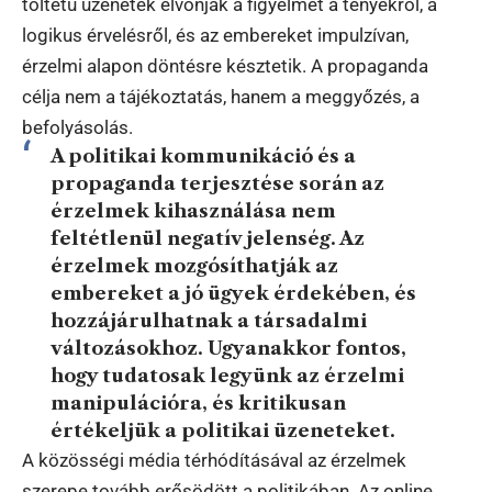
töltetű üzenetek elvonják a figyelmet a tényekről, a
logikus érvelésről, és az embereket impulzívan,
érzelmi alapon döntésre késztetik. A propaganda
célja nem a tájékoztatás, hanem a meggyőzés, a
befolyásolás.
A politikai kommunikáció és a
propaganda terjesztése során az
érzelmek kihasználása nem
feltétlenül negatív jelenség. Az
érzelmek mozgósíthatják az
embereket a jó ügyek érdekében, és
hozzájárulhatnak a társadalmi
változásokhoz. Ugyanakkor fontos,
hogy tudatosak legyünk az érzelmi
manipulációra, és kritikusan
értékeljük a politikai üzeneteket.
A közösségi média térhódításával az érzelmek
szerepe tovább erősödött a politikában. Az online