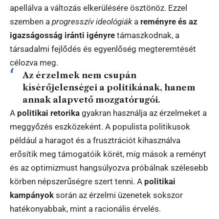
apellálva a változás elkerülésére ösztönöz. Ezzel
szemben a
progresszív ideológiák
a
reményre és az
igazságosság iránti igényre
támaszkodnak, a
társadalmi fejlődés és egyenlőség megteremtését
célozva meg.
Az érzelmek nem csupán
kísérőjelenségei a politikának, hanem
annak alapvető mozgatórugói.
A
politikai retorika
gyakran használja az érzelmeket a
meggyőzés eszközeként. A populista politikusok
például a haragot és a frusztrációt kihasználva
erősítik meg támogatóik körét, míg mások a reményt
és az optimizmust hangsúlyozva próbálnak szélesebb
körben népszerűségre szert tenni. A
politikai
kampányok
során az érzelmi üzenetek sokszor
hatékonyabbak, mint a racionális érvelés.