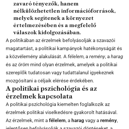
zavaró tényezők, hanem
nélkülözhetetlen információforrások
,
melyek segítenek a környezet
értelmezésében és a megfelelő
válaszok kidolgozásában.
A politikában az érzelmek befolyásolják a szavazói
magatartást, a politikai kampányok hatékonyságát és
a közvélemény alakulását. A
félelem
, a
remény
, a
harag
és az
öröm
mind olyan érzelmek, amelyek a politikai
szereplők tudatosan vagy tudattalanul igyekeznek
mozgósítani a céljaik elérése érdekében.
A politikai pszichológia és az
érzelmek kapcsolata
A politikai pszichológia kiemelten foglalkozik az
érzelmek politikai viselkedésre gyakorolt hatásával.
Az érzelmek, mint a
félelem
, a
harag
vagy a
remény
,
jelentősen befolyásolják a szavazói döntéseket, a