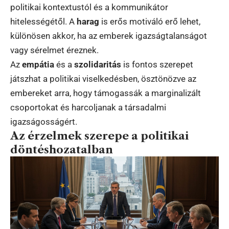
politikai kontextustól és a kommunikátor
hitelességétől. A
harag
is erős motiváló erő lehet,
különösen akkor, ha az emberek igazságtalanságot
vagy sérelmet éreznek.
Az
empátia
és a
szolidaritás
is fontos szerepet
játszhat a politikai viselkedésben, ösztönözve az
embereket arra, hogy támogassák a marginalizált
csoportokat és harcoljanak a társadalmi
igazságosságért.
Az érzelmek szerepe a politikai
döntéshozatalban