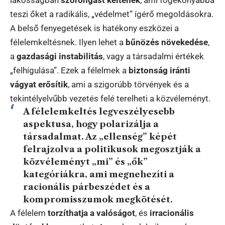
lakosságban
szorongást keltenek
, ami fogékonyabbá
teszi őket a radikális, „védelmet” ígérő megoldásokra.
A belső fenyegetések is hatékony eszközei a
félelemkeltésnek. Ilyen lehet a
bűnözés növekedése
,
a
gazdasági instabilitás
, vagy a társadalmi értékek
„felhígulása”. Ezek a félelmek a
biztonság iránti
vágyat erősítik
, ami a szigorúbb törvények és a
tekintélyelvűbb vezetés felé terelheti a közvéleményt.
A félelemkeltés legveszélyesebb
aspektusa, hogy
polarizálja a
társadalmat
. Az „ellenség” képét
felrajzolva a politikusok
megosztják a
közvéleményt
„mi” és „ők”
kategóriákra, ami megnehezíti a
racionális párbeszédet és a
kompromisszumok megkötését.
A félelem
torzíthatja a valóságot
, és
irracionális