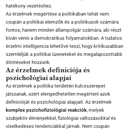
hatékony vezetéshez.
Az érzelmek megértése a politikában tehát nem
csupán a politikai elemzők és a politikusok számára
fontos, hanem minden állampolgár számára, aki részt
kíván venni a demokratikus folyamatokban. A tudatos
érzelmi intelligencia lehetővé teszi, hogy kritikusabban
szemléljük a politikai üzeneteket és megalapozottabb
döntéseket hozzunk.
Az érzelmek definíciója és
pszichológiai alapjai
Az érzelmek a politika területén kulcsszerepet
játszanak, ezért elengedhetetlen megérteni azok
definícióját és pszichológiai alapjait. Az érzelmek
komplex pszichofiziológiai reakciók
, melyek
szubjektív élményekkel, fiziológiai változásokkal és
viselkedéses tendenciákkal járnak. Nem csupán