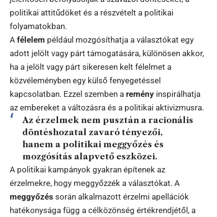
politikai attitűdöket és a részvételt a politikai
folyamatokban.
A
félelem
például mozgósíthatja a választókat egy
adott jelölt vagy párt támogatására, különösen akkor,
ha a jelölt vagy párt sikeresen kelt félelmet a
közvéleményben egy külső fenyegetéssel
kapcsolatban. Ezzel szemben a
remény
inspirálhatja
az embereket a változásra és a politikai aktivizmusra.
Az érzelmek nem pusztán a racionális
döntéshozatal zavaró tényezői,
hanem a politikai meggyőzés és
mozgósítás alapvető eszközei.
A politikai kampányok gyakran építenek az
érzelmekre, hogy meggyőzzék a választókat. A
meggyőzés
során alkalmazott érzelmi apellációk
hatékonysága függ a célközönség értékrendjétől, a