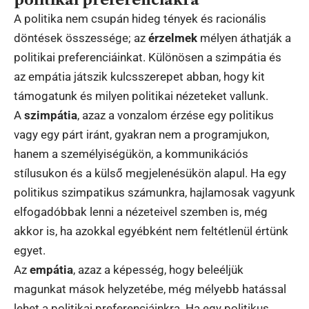
A politika nem csupán hideg tények és racionális
döntések összessége; az
érzelmek
mélyen áthatják a
politikai preferenciáinkat. Különösen a szimpátia és
az empátia játszik kulcsszerepet abban, hogy kit
támogatunk és milyen politikai nézeteket vallunk.
A
szimpátia
, azaz a vonzalom érzése egy politikus
vagy egy párt iránt, gyakran nem a programjukon,
hanem a személyiségükön, a kommunikációs
stílusukon és a külső megjelenésükön alapul. Ha egy
politikus szimpatikus számunkra, hajlamosak vagyunk
elfogadóbbak lenni a nézeteivel szemben is, még
akkor is, ha azokkal egyébként nem feltétlenül értünk
egyet.
Az
empátia
, azaz a képesség, hogy beleéljük
magunkat mások helyzetébe, még mélyebb hatással
lehet a politikai preferenciáinkra. Ha egy politikus