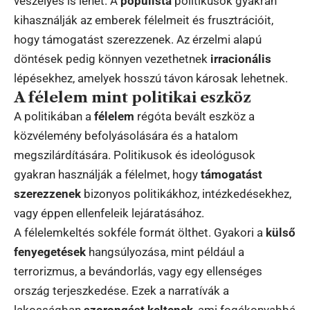
veszélyes is lehet. A
populista
politikusok gyakran
kihasználják az emberek félelmeit és frusztrációit,
hogy támogatást szerezzenek. Az érzelmi alapú
döntések pedig könnyen vezethetnek
irracionális
lépésekhez, amelyek hosszú távon károsak lehetnek.
A félelem mint politikai eszköz
A politikában a
félelem
régóta bevált eszköz a
közvélemény befolyásolására és a hatalom
megszilárdítására. Politikusok és ideológusok
gyakran használják a félelmet, hogy
támogatást
szerezzenek
bizonyos politikákhoz, intézkedésekhez,
vagy éppen ellenfeleik lejáratásához.
A félelemkeltés sokféle formát ölthet. Gyakori a
külső
fenyegetések
hangsúlyozása, mint például a
terrorizmus, a bevándorlás, vagy egy ellenséges
ország terjeszkedése. Ezek a narratívák a