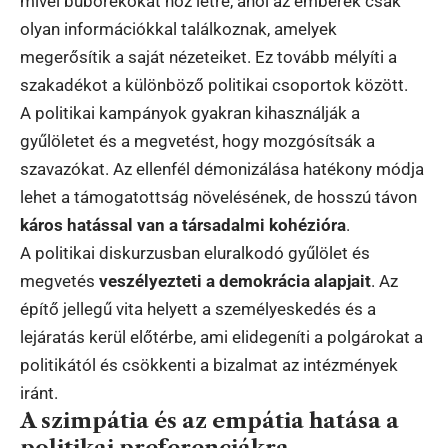
mivel buborékokat hoz létre, ahol az emberek csak
olyan információkkal találkoznak, amelyek
megerősítik a saját nézeteiket. Ez tovább mélyíti a
szakadékot a különböző politikai csoportok között.
A politikai kampányok gyakran kihasználják a
gyűlöletet és a megvetést, hogy mozgósítsák a
szavazókat. Az ellenfél démonizálása hatékony módja
lehet a támogatottság növelésének, de hosszú távon
káros hatással van a társadalmi kohézióra
.
A politikai diskurzusban eluralkodó gyűlölet és
megvetés
veszélyezteti a demokrácia alapjait
. Az
építő jellegű vita helyett a személyeskedés és a
lejáratás kerül előtérbe, ami elidegeníti a polgárokat a
politikától és csökkenti a bizalmat az intézmények
iránt.
A szimpátia és az empátia hatása a
politikai preferenciákra