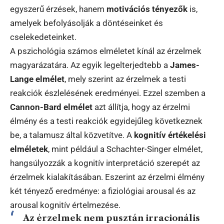
egyszerű érzések, hanem
motivációs tényezők
is,
amelyek befolyásolják a döntéseinket és
cselekedeteinket.
A pszichológia számos elméletet kínál az érzelmek
magyarázatára. Az egyik legelterjedtebb a
James-
Lange elmélet
, mely szerint az érzelmek a testi
reakciók észlelésének eredményei. Ezzel szemben a
Cannon-Bard elmélet
azt állítja, hogy az érzelmi
élmény és a testi reakciók egyidejűleg következnek
be, a talamusz által közvetítve. A
kognitív értékelési
elméletek
, mint például a Schachter-Singer elmélet,
hangsúlyozzák a kognitív interpretáció szerepét az
érzelmek kialakításában. Eszerint az érzelmi élmény
két tényező eredménye: a fiziológiai arousal és az
arousal kognitív értelmezése.
Az érzelmek nem pusztán irracionális