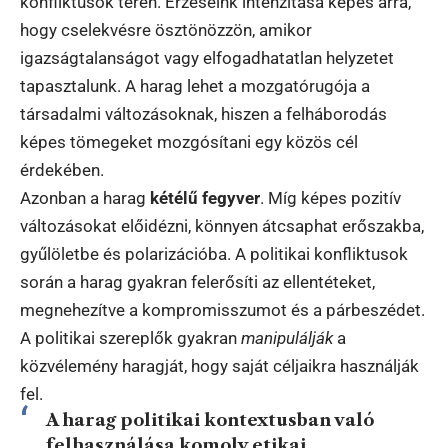
konfliktusok terén. Érzéseink intenzitása képes arra,
hogy cselekvésre ösztönözzön, amikor
igazságtalanságot vagy elfogadhatatlan helyzetet
tapasztalunk. A harag lehet a mozgatórugója a
társadalmi változásoknak, hiszen a felháborodás
képes tömegeket mozgósítani egy közös cél
érdekében.
Azonban a harag
kétélű fegyver
. Míg képes pozitív
változásokat előidézni, könnyen átcsaphat erőszakba,
gyűlöletbe és polarizációba. A politikai konfliktusok
során a harag gyakran felerősíti az ellentéteket,
megnehezítve a kompromisszumot és a párbeszédet.
A politikai szereplők gyakran
manipulálják
a
közvélemény haragját, hogy saját céljaikra használják
fel.
A harag politikai kontextusban való
felhasználása komoly etikai