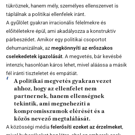
tükröznek, hanem mély, személyes ellenszenvet is
táplálnak a politikai ellenfelek iránt.
A gyűlölet gyakran irracionális félelmekre és
előítéletekre épül, ami akadályozza a konstruktív
párbeszédet. Amikor egy politikai csoportot
dehumanizálnak, az
megkönnyíti az erőszakos
cselekedetek igazolását
. A megvetés, bár kevésbé
intenzív, hasonlóan káros lehet, mivel aláássa a másik
fél iránti tiszteletet és empátiát.
A politikai megvetés gyakran vezet
ahhoz, hogy az ellenfelet nem
partnernek, hanem ellenségnek
tekintik, ami megnehezíti a
kompromisszumok elérését és a
közös nevező megtalálását.
A közösségi média
felerősíti ezeket az érzelmeket
,