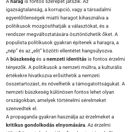
A
harag
is fontos szerepet játszik. Az
igazságtalanság, a korrupció, vagy a társadalmi
egyenlőtlenségek miatti haragot kihasználva a
politikusok mozgósíthatják a választókat, és a
rendszer megváltoztatására ösztönözhetik őket. A
populista politikusok gyakran építenek a haragra, a
„nép” és az „elit” közötti ellentétet hangsúlyozva.
A
büszkeség
és a
nemzeti identitás
is fontos érzelmi
tényezők. A politikusok a nemzeti múltra, a kulturális
értékekre hivatkozva erősíthetik a nemzeti
összetartozást, és növelhetik a támogatottságukat. A
nemzeti büszkeség különösen fontos lehet olyan
országokban, amelyek történelmi sérelmeket
szenvedtek el.
A propaganda gyakran használja az érzelmeket a
kritikus gondolkodás elnyomására
. Az érzelmi