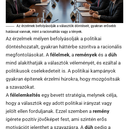
Az érzelmek befolyásolják a választók döntéseit, gyakran erősebb
hatással vannak, mint a racionalitás vagy a tények.
Az érzelmek mélyen befolyásolják a politikai
döntéshozatalt, gyakran háttérbe szorítva a racionális
megfontolásokat. A
félelmek
, a
remények
és a
düh
mind alakíthatják a választók véleményét, és ezáltal a
politikusok cselekedeteit is. A politikai kampányok
gyakran építenek érzelmi húrokra, hogy mozgósítsák
a szavazókat.
A
félelemkeltés
egy bevett stratégia, melynek célja,
hogy a választók egy adott politikai irányzat vagy
jelölt ellen forduljanak. Ezzel szemben a
remény
ígérete pozitív jövőképet fest, ami szintén erős
motivációt jelenthet a szavazásra. A
düh
pedig a