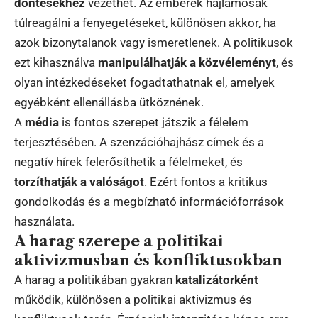
döntésekhez
vezethet. Az emberek hajlamosak
túlreagálni a fenyegetéseket, különösen akkor, ha
azok bizonytalanok vagy ismeretlenek. A politikusok
ezt kihasználva
manipulálhatják a közvéleményt
, és
olyan intézkedéseket fogadtathatnak el, amelyek
egyébként ellenállásba ütköznének.
A
média
is fontos szerepet játszik a félelem
terjesztésében. A szenzációhajhász címek és a
negatív hírek felerősíthetik a félelmeket, és
torzíthatják a valóságot
. Ezért fontos a kritikus
gondolkodás és a megbízható információforrások
használata.
A harag szerepe a politikai
aktivizmusban és konfliktusokban
A harag a politikában gyakran
katalizátorként
működik, különösen a politikai aktivizmus és