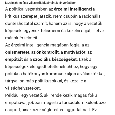
kezelésében és a választók bizalmának elnyerésében.
A politikai vezetésben az
érzelmi intelligencia
kritikus szerepet játszik. Nem csupán a racionális
döntéshozatal számít, hanem az is, hogy a vezetők
képesek legyenek felismerni és kezelni saját, illetve
mások érzelmeit.
Az érzelmi intelligencia magában foglalja az
önismeretet
, az
önkontrollt
, a
motivációt
, az
empátiát
és a
szociális készségeket
. Ezek a
képességek elengedhetetlenek ahhoz, hogy egy
politikus hatékonyan kommunikáljon a választókkal,
tárgyaljon más politikusokkal, és kezelje a
válsághelyzeteket.
Például, egy vezető, aki rendelkezik magas fokú
empátiával, jobban megérti a társadalom különböző
csoportjainak szükségleteit és aggodalmait. Ez