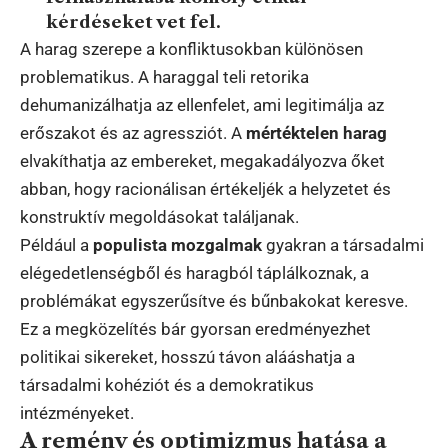
kérdéseket vet fel.
A harag szerepe a konfliktusokban különösen
problematikus. A haraggal teli retorika
dehumanizálhatja az ellenfelet, ami legitimálja az
erőszakot és az agressziót. A
mértéktelen harag
elvakíthatja az embereket, megakadályozva őket
abban, hogy racionálisan értékeljék a helyzetet és
konstruktív megoldásokat találjanak.
Például a
populista mozgalmak
gyakran a társadalmi
elégedetlenségből és haragból táplálkoznak, a
problémákat egyszerűsítve és bűnbakokat keresve.
Ez a megközelítés bár gyorsan eredményezhet
politikai sikereket, hosszú távon alááshatja a
társadalmi kohéziót és a demokratikus
intézményeket.
A remény és optimizmus hatása a