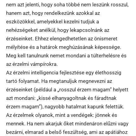
nem azt jelenti, hogy soha többé nem leszünk rosszul,
hanem azt, hogy rendelkezünk azokkal az
eszközökkel, amelyekkel kezelni tudjuk a
nehézségeket anélkül, hogy lekapcsolnánk az
érzéseinket. Ehhez elengedhetetlen az önismeret
mélyítése és a határok meghúzásának képessége.
Meg kell tanulnunk nemet mondani a túlterhelésre és
az érzelmi vámpírokra.
Az érzelmi intelligencia fejlesztése egy élethosszig
tartó folyamat. Ha megtanuljuk megnevezni az
érzéseinket (például a „rosszul érzem magam” helyett
azt mondani: „kissé elhanyagoltnak és fáradtnak
érzem magam”), nagyobb hatalmat kapunk felettük.
Az érzelmek olyanok, mint a vendégek: jönnek és
mennek. Ha nem akarjuk őket mindenáron elűzni vagy
bezárni, elmarad a belső feszültség, ami az apátiához