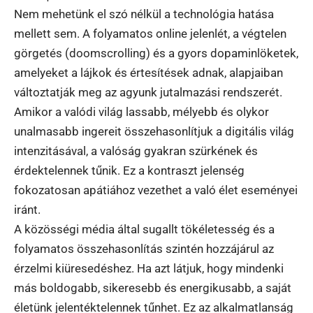
Nem mehetünk el szó nélkül a technológia hatása
mellett sem. A folyamatos online jelenlét, a végtelen
görgetés (doomscrolling) és a gyors dopaminlöketek,
amelyeket a lájkok és értesítések adnak, alapjaiban
változtatják meg az agyunk jutalmazási rendszerét.
Amikor a valódi világ lassabb, mélyebb és olykor
unalmasabb ingereit összehasonlítjuk a digitális világ
intenzitásával, a valóság gyakran szürkének és
érdektelennek tűnik. Ez a kontraszt jelenség
fokozatosan apátiához vezethet a való élet eseményei
iránt.
A közösségi média által sugallt tökéletesség és a
folyamatos összehasonlítás szintén hozzájárul az
érzelmi kiüresedéshez. Ha azt látjuk, hogy mindenki
más boldogabb, sikeresebb és energikusabb, a saját
életünk jelentéktelennek tűnhet. Ez az alkalmatlanság