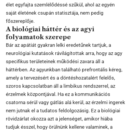
élet egyfajta szemlélődéssé szűkül, ahol az egyén
saját életének csupán statisztája, nem pedig
főszereplője.
A biológiai háttér és az agyi
folyamatok szerepe
Bár az apátiát gyakran lelki eredetűnek tartjuk, a
neurológiai kutatások rávilágítottak arra, hogy az agy
specifikus területeinek működési zavara áll a
háttérben. Az agyunkban található prefrontális kéreg,
amely a tervezésért és a döntéshozatalért felelős,
szoros kapcsolatban áll a limbikus rendszerrel, az
érzelmek központjával. Ha ez a kommunikációs
csatorna sérül vagy gátlás alá kerül, az érzelmi ingerek
nem jutnak el a tudatos feldolgozásig. Ez a biológiai
rövidzárlat okozza azt a jelenséget, amikor hiába
tudjuk ésszel, hogy örülnünk kellene valaminek, a