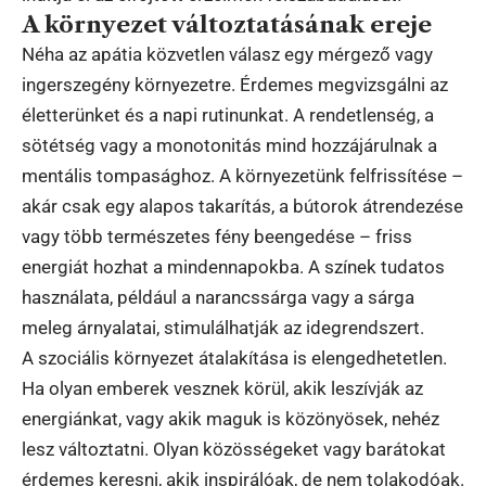
A környezet változtatásának ereje
Néha az apátia közvetlen válasz egy mérgező vagy
ingerszegény környezetre. Érdemes megvizsgálni az
életterünket és a napi rutinunkat. A rendetlenség, a
sötétség vagy a monotonitás mind hozzájárulnak a
mentális tompasághoz. A környezetünk felfrissítése –
akár csak egy alapos takarítás, a bútorok átrendezése
vagy több természetes fény beengedése – friss
energiát hozhat a mindennapokba. A színek tudatos
használata, például a narancssárga vagy a sárga
meleg árnyalatai, stimulálhatják az idegrendszert.
A szociális környezet átalakítása is elengedhetetlen.
Ha olyan emberek vesznek körül, akik leszívják az
energiánkat, vagy akik maguk is közönyösek, nehéz
lesz változtatni. Olyan közösségeket vagy barátokat
érdemes keresni, akik inspirálóak, de nem tolakodóak.