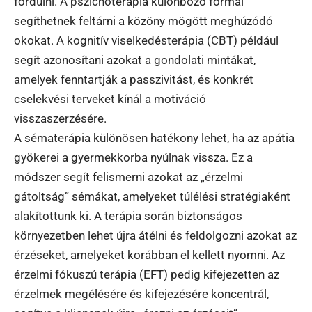
fordulni. A pszichoterápia különböző formái
segíthetnek feltárni a közöny mögött meghúzódó
okokat. A kognitív viselkedésterápia (CBT) például
segít azonosítani azokat a gondolati mintákat,
amelyek fenntartják a passzivitást, és konkrét
cselekvési terveket kínál a motiváció
visszaszerzésére.
A sématerápia különösen hatékony lehet, ha az apátia
gyökerei a gyermekkorba nyúlnak vissza. Ez a
módszer segít felismerni azokat az „érzelmi
gátoltság” sémákat, amelyeket túlélési stratégiaként
alakítottunk ki. A terápia során biztonságos
környezetben lehet újra átélni és feldolgozni azokat az
érzéseket, amelyeket korábban el kellett nyomni. Az
érzelmi fókuszú terápia (EFT) pedig kifejezetten az
érzelmek megélésére és kifejezésére koncentrál,