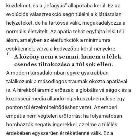
küzdelmet, és a „lefagyás” állapotába kerül. Ez az
evolúciós válaszreakció segít túlélni a kilátástalan
helyzeteket, de ha tartóssá válik, megakadályozza a
normális életvitelt. Az apátia tehát egyfajta lelki téli
álom, amelyben az életfunkciók a minimumra
csökkennek, várva a kedvezőbb körülményekre.
A közöny nem a semmi, hanem a lélek
csendes tiltakozása a túl sok ellen.
A modern társadalomban egyre gyakrabban
találkozunk a másodlagos traumák okozta apátiával
is. A hírekből áramló erőszak, a globális válságok és a
közösségi média állandó ingerküszöb-emelése egy
ponton túl érzelmi telítődéshez vezet. Az emberi
empátia nem végtelen erőforrás; ha folyamatosan
bombázzák negatív ingerekkel, az elme a túlélés
érdekében egyszerűen érzéketlenné válik. Ez a