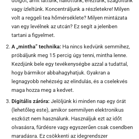
dolgot, amit láttunk, hallottunk, éreztünk, szagoltunk
vagy ízleltünk. Koncentráljunk a részletekre! Milyen
volt a reggeli tea hőmérséklete? Milyen mintázata
van egy levélnek az utcán? Ez segít a jelenben
tartani a figyelmet.
A „mintha” technika:
Ha nincs kedvünk semmihez,
próbáljunk meg 15 percig úgy tenni, mintha lenne.
Kezdjünk bele egy tevékenységbe azzal a tudattal,
hogy bármikor abbahagyhatjuk. Gyakran a
legnagyobb nehézség az elindulás, és a cselekvés
maga hozza meg a kedvet.
Digitális záróra:
Jelöljünk ki minden nap egy órát
(lehetőleg este), amikor semmilyen elektronikus
eszközt nem használunk. Használjuk ezt az időt
olvasásra, fürdésre vagy egyszerűen csak csendben
maradásra. Ez csökkenti az idegrendszer