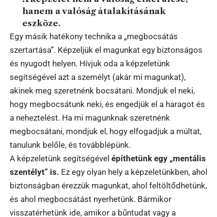
hanem a valóság átalakításának
eszköze.
Egy másik hatékony technika a „megbocsátás
szertartása”. Képzeljük el magunkat egy biztonságos
és nyugodt helyen. Hívjuk oda a képzeletünk
segítségével azt a személyt (akár mi magunkat),
akinek meg szeretnénk bocsátani. Mondjuk el neki,
hogy megbocsátunk neki, és engedjük el a haragot és
a neheztelést. Ha mi magunknak szeretnénk
megbocsátani, mondjuk el, hogy elfogadjuk a múltat,
tanulunk belőle, és továbblépünk.
A képzeletünk segítségével
építhetünk egy „mentális
szentélyt” is.
Ez egy olyan hely a képzeletünkben, ahol
biztonságban érezzük magunkat, ahol feltöltődhetünk,
és ahol megbocsátást nyerhetünk. Bármikor
visszatérhetünk ide, amikor a bűntudat vagy a