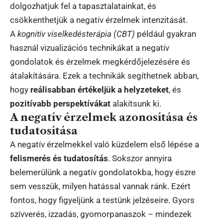
dolgozhatjuk fel a tapasztalatainkat, és
csökkenthetjük a negatív érzelmek intenzitását.
A
kognitív viselkedésterápia (CBT)
például gyakran
használ vizualizációs technikákat a negatív
gondolatok és érzelmek megkérdőjelezésére és
átalakítására. Ezek a technikák segíthetnek abban,
hogy
reálisabban értékeljük a helyzeteket
, és
pozitívabb perspektívákat
alakítsunk ki.
A negatív érzelmek azonosítása és
tudatosítása
A negatív érzelmekkel való küzdelem első lépése a
felismerés és tudatosítás
. Sokszor annyira
belemerülünk a negatív gondolatokba, hogy észre
sem vesszük, milyen hatással vannak ránk. Ezért
fontos, hogy figyeljünk a testünk jelzéseire. Gyors
szívverés, izzadás, gyomorpanaszok – mindezek