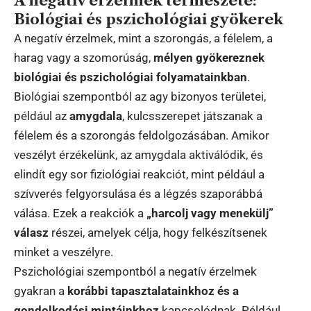
A negatív érzelmek természete:
Biológiai és pszichológiai gyökerek
A negatív érzelmek, mint a szorongás, a félelem, a
harag vagy a szomorúság,
mélyen gyökereznek
biológiai és pszichológiai folyamatainkban
.
Biológiai szempontból az agy bizonyos területei,
például az
amygdala
, kulcsszerepet játszanak a
félelem és a szorongás feldolgozásában. Amikor
veszélyt érzékelünk, az amygdala aktiválódik, és
elindít egy sor fiziológiai reakciót, mint például a
szívverés felgyorsulása és a légzés szaporábbá
válása. Ezek a reakciók a
„harcolj vagy menekülj”
válasz
részei, amelyek célja, hogy felkészítsenek
minket a veszélyre.
Pszichológiai szempontból a negatív érzelmek
gyakran a
korábbi tapasztalatainkhoz és a
gondolkodási mintáinkhoz
kapcsolódnak. Például,