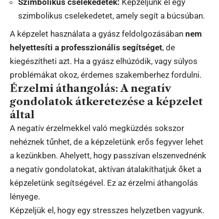
Szimbolikus cselekedetek:
Képzeljünk el egy
szimbolikus cselekedetet, amely segít a búcsúban.
A képzelet használata a gyász feldolgozásában
nem
helyettesíti a professzionális segítséget
, de
kiegészítheti azt. Ha a gyász elhúzódik, vagy súlyos
problémákat okoz, érdemes szakemberhez fordulni.
Érzelmi áthangolás: A negatív
gondolatok átkeretezése a képzelet
által
A negatív érzelmekkel való megküzdés sokszor
nehéznek tűnhet, de a képzeletünk erős fegyver lehet
a kezünkben. Ahelyett, hogy passzívan elszenvednénk
a negatív gondolatokat, aktívan átalakíthatjuk őket a
képzeletünk segítségével. Ez az érzelmi áthangolás
lényege.
Képzeljük el, hogy egy stresszes helyzetben vagyunk.