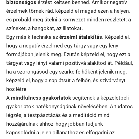
biztonságos
érzést keltsen benned. Amikor negatív
érzelmek törnek rád, képzeld el magad ezen a helyen,
és próbáld meg átélni a környezet minden részletét: a
színeket, a hangokat, az illatokat.
Egy másik technika az
érzelmi átalakítás
. Képzeld el,
hogy a negatív érzelmed egy tárgy vagy egy lény
formájában jelenik meg. Ezután képzeld el, hogy ezt a
tárgyat vagy lényt valami pozitívvá alakítod át. Például,
ha a szorongásod egy szürke felhőként jelenik meg,
képzeld el, hogy a nap átsüt a felhőn, és szivárványt
hoz létre.
A
mindfulness gyakorlatok
segítenek a képzeletbeli
gyakorlatok hatékonyságának növelésében. A tudatos
légzés, a testpásztázás és a meditáció mind
hozzájárulnak ahhoz, hogy jobban tudjunk
kapcsolódni a jelen pillanathoz és elfogadni az