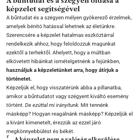
A bűntudat és a szégyen oldása a
képzelet segítségével
A bűntudat és a szégyen mélyen gyökerező érzelmek,
amelyek bénító hatással lehetnek az életünkre.
Szerencsére a képzelet hatalmas eszköztárral
rendelkezik ahhoz, hogy feloldozzuk magunkat
ezektől a terhektől. Ahelyett, hogy a múltban
elkövetett hibáinkat ismételgetnénk a fejünkben,
használjuk a képzeletünket arra, hogy átírjuk a
történetet.
Képzeljük el, hogy visszatérünk abba a pillanatba,
amikor a bűntudatot vagy szégyent kiváltó esemény
történt.
De ezúttal mi irányítunk.
Mit tennénk
másképp? Hogyan reagálnánk másképp? Képzeljük el
a kívánt kimenetelt, érezzük az ezzel járó
megkönnyebbülést és békét.
A képzelet nem a valóság elkerülése,