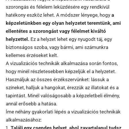
szorongás és félelem leküzdésére egy rendkívül
hatékony eszköz lehet. A módszer lényege, hogy
a
képzeletünkben egy olyan helyzetet teremtünk, ami
ellentétes a szorongást vagy félelmet kiváltó
helyzettel.
Ez a helyzet lehet egy nyugodt táj, egy
biztonságos szoba, vagy bármi, ami számunkra
kellemes érzéseket kelt.
A vizualizációs technikák alkalmazása során fontos,
hogy minél részletesebben képzeljük el a helyzetet.
Használjuk az összes érzékszervünket: lássuk a
színeket, halljuk a hangokat, érezzük az illatokat és a
tapintást. Minél valóságosabb a képzeletbeli élmény,
annál erősebb a hatása.
Íme néhány gyakorlati lépés a vizualizációs technikák
alkalmazásához:
Találj egy csendes helyet, ahol zavartalanul tudsz