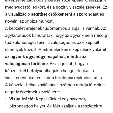
elképzelhetjük, hogy sikeresen szerepelünk, érezzük a
megnyugtató légkört, és a pozitív visszajelzéseket. Ez
a vizualizáció
segíthet csökkenteni a szorongást
és
növelni az önbizalmunkat.
A képzelet erejének tudományos alapjai is vannak. Az
agykutatások kimutatták, hogy az agyunk nem mindig
tud különbséget tenni a valóságos és az elképzelt
élmények között. Amikor élénken elképzelünk valamit,
az agyunk ugyanúgy reagálhat, mintha az
valóságosan történne
. Ez azt jelenti, hogy a
képzelettel befolyásolhatjuk a hangulatunkat, a
viselkedésünket és akár a fiziológiai reakcióinkat is.
A képzelet felhasználásának számos módja létezik a
negatív érzelmek kezelésére:
Vizualizáció:
Képzeljünk el egy nyugodt,
biztonságos helyet, és fókuszáljunk a részletekre.