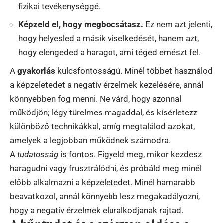
fizikai tevékenységgé.
Képzeld el, hogy megbocsátasz.
Ez nem azt jelenti,
hogy helyesled a másik viselkedését, hanem azt,
hogy elengeded a haragot, ami téged emészt fel.
A
gyakorlás
kulcsfontosságú. Minél többet használod
a képzeletedet a negatív érzelmek kezelésére, annál
könnyebben fog menni. Ne várd, hogy azonnal
működjön; légy türelmes magaddal, és kísérletezz
különböző technikákkal, amíg megtalálod azokat,
amelyek a legjobban működnek számodra.
A
tudatosság
is fontos. Figyeld meg, mikor kezdesz
haragudni vagy frusztrálódni, és próbáld meg minél
előbb alkalmazni a képzeletedet. Minél hamarabb
beavatkozol, annál könnyebb lesz megakadályozni,
hogy a negatív érzelmek eluralkodjanak rajtad.