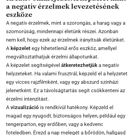
a negatív érzelmek levezetésének
eszköze
A negatív érzelmek, mint a szorongás, a harag vagy a
szomorúság, mindennapi életünk részei. Azonban
nem kell, hogy ezek az érzelmek irányítsák életünket.
A
képzelet
egy hihetetlenül erős eszköz, amellyel
megváltoztathatjuk érzelmi állapotunkat.
A képzelet segítségével
átkeretezhetjük
a negatív
helyzeteket. Ha valami frusztrál, képzeld el a helyzetet
egy vicces rajzfilmként, vagy egy abszurd színházi
jelenetként. Ez a távolságtartás segít csökkenteni az
érzelmi intenzitást.
A
vizualizáció
is rendkívül hatékony. Képzeld el
magad egy nyugodt, biztonságos helyen, például egy
tengerparton, egy erdőben, vagy a kedvenc
foteledben. Érezd a nap melegét a bőrödön, hallgasd