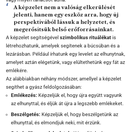
A képzelet nem a valóság elkerülését
jelenti, hanem egy eszköz arra, hogy új
perspektívából lássuk a helyzetet, és
megerősítsük belső erőforrásainkat.
A képzelet segítségével
szimbolikus rituálékat
is
létrehozhatunk, amelyek segítenek a búcsúban és a
lezárásban. Például írhatunk egy levelet az elhunytnak,
amelyet aztán elégetünk, vagy elültethetünk egy fát az
emlékére.
Az alábbiakban néhány módszer, amellyel a képzelet
segíthet a gyász feldolgozásában:
Emlékezés:
Képzeljük el, hogy újra együtt vagyunk
az elhunyttal, és éljük át újra a legszebb emlékeket.
Beszélgetés:
Képzeljük el, hogy beszélgetünk az
elhunyttal, és elmondjuk neki, mit érzünk.