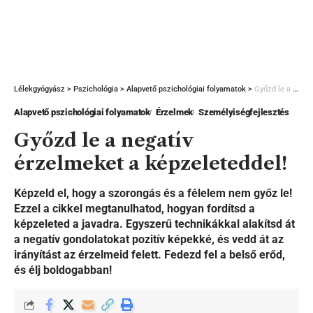
Lélekgyógyász
>
Pszichológia
>
Alapvető pszichológiai folyamatok
>
Győzd le a negatív érzelmeket a képzeleteddel!
Alapvető pszichológiai folyamatok
Érzelmek
Személyiségfejlesztés
Győzd le a negatív
érzelmeket a képzeleteddel!
Képzeld el, hogy a szorongás és a félelem nem győz le!
Ezzel a cikkel megtanulhatod, hogyan fordítsd a
képzeleted a javadra. Egyszerű technikákkal alakítsd át
a negatív gondolatokat pozitív képekké, és vedd át az
irányítást az érzelmeid felett. Fedezd fel a belső erőd,
és élj boldogabban!