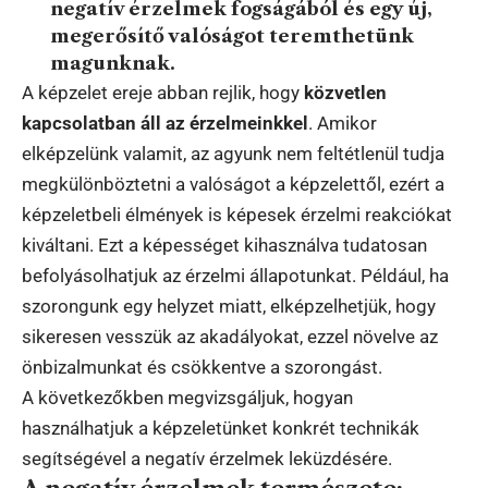
negatív érzelmek fogságából és egy új,
megerősítő valóságot teremthetünk
magunknak.
A képzelet ereje abban rejlik, hogy
közvetlen
kapcsolatban áll az érzelmeinkkel
. Amikor
elképzelünk valamit, az agyunk nem feltétlenül tudja
megkülönböztetni a valóságot a képzelettől, ezért a
képzeletbeli élmények is képesek érzelmi reakciókat
kiváltani. Ezt a képességet kihasználva tudatosan
befolyásolhatjuk az érzelmi állapotunkat. Például, ha
szorongunk egy helyzet miatt, elképzelhetjük, hogy
sikeresen vesszük az akadályokat, ezzel növelve az
önbizalmunkat és csökkentve a szorongást.
A következőkben megvizsgáljuk, hogyan
használhatjuk a képzeletünket konkrét technikák
segítségével a negatív érzelmek leküzdésére.