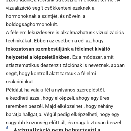
vizualizáció segít csökkenteni ezeknek a
hormonoknak a szintjét, és növelni a
boldogsághormonokét.
A félelem leküzdésére is alkalmazhatunk vizualizációs
technikákat. Ebben az esetben a cél az, hogy
fokozatosan szembesüljünk a félelmet kiváltó
helyzettel a képzeletünkben.
Ez a módszer, amit
szisztematikus deszenzitizációnak is neveznek, abban
segít, hogy kontroll alatt tartsuk a félelmi
reakcióinkat.
Például, ha valaki fél a nyilvános szerepléstől,
elkezdheti azzal, hogy elképzeli, ahogy egy üres
teremben beszél. Majd elképzelheti, hogy néhány
barátja hallgatja. Végül pedig elképzelheti, hogy egy
nagyobb közönség előtt áll, és magabiztosan beszél.
A vizualizáció nem helyettesíti a