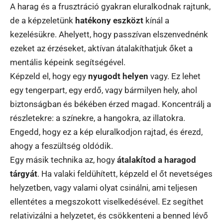
A harag és a frusztráció gyakran eluralkodnak rajtunk,
de a képzeletünk
hatékony eszközt
kínál a
kezelésükre. Ahelyett, hogy passzívan elszenvednénk
ezeket az érzéseket, aktívan átalakíthatjuk őket a
mentális képeink segítségével.
Képzeld el, hogy egy
nyugodt helyen
vagy. Ez lehet
egy tengerpart, egy erdő, vagy bármilyen hely, ahol
biztonságban és békében érzed magad. Koncentrálj a
részletekre: a színekre, a hangokra, az illatokra.
Engedd, hogy ez a kép eluralkodjon rajtad, és érezd,
ahogy a feszültség oldódik.
Egy másik technika az, hogy
átalakítod a haragod
tárgyát
. Ha valaki feldühített, képzeld el őt nevetséges
helyzetben, vagy valami olyat csinálni, ami teljesen
ellentétes a megszokott viselkedésével. Ez segíthet
relativizálni a helyzetet, és csökkenteni a benned lévő