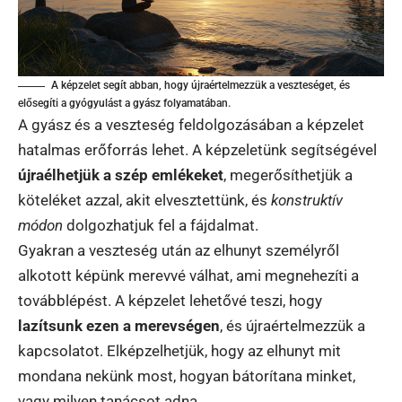
A képzelet segít abban, hogy újraértelmezzük a veszteséget, és
elősegíti a gyógyulást a gyász folyamatában.
A gyász és a veszteség feldolgozásában a képzelet
hatalmas erőforrás lehet. A képzeletünk segítségével
újraélhetjük a szép emlékeket
, megerősíthetjük a
köteléket azzal, akit elvesztettünk, és
konstruktív
módon
dolgozhatjuk fel a fájdalmat.
Gyakran a veszteség után az elhunyt személyről
alkotott képünk merevvé válhat, ami megnehezíti a
továbblépést. A képzelet lehetővé teszi, hogy
lazítsunk ezen a merevségen
, és újraértelmezzük a
kapcsolatot. Elképzelhetjük, hogy az elhunyt mit
mondana nekünk most, hogyan bátorítana minket,
vagy milyen tanácsot adna.