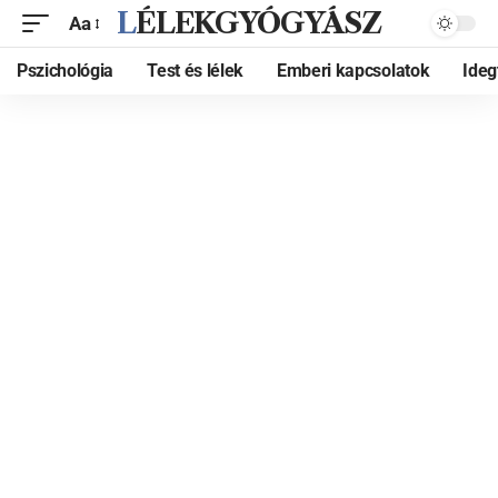
LÉLEKGYÓGYÁSZ
Aa
Pszichológia
Test és lélek
Emberi kapcsolatok
Ide