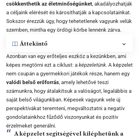
csökkenthetik az életminőségünket
, akadályozhatják
a céljaink elérését és károsíthatják a kapcsolatainkat.
Sokszor érezzük úgy, hogy tehetetlenek vagyunk velük
szemben, mintha egy ördögi körbe lennénk zárva.
Áttekintő
Azonban van egy erőteljes eszköz a kezünkben, ami
képes megtörni ezt a ciklust: a
képzeletünk
. A képzelet
nem csupán a gyermekkori játékok része, hanem egy
valódi belső erőforrás
, amely lehetővé teszi
számunkra, hogy átalakítsuk a valóságot, legalábbis a
saját belső világunkban. Képesek vagyunk vele új
perspektívákat teremteni, megváltoztatni a negatív
gondolatainkhoz fűződő viszonyunkat és pozitív
érzelmeket generálni.
A képzelet segítségével kiléphetünk a