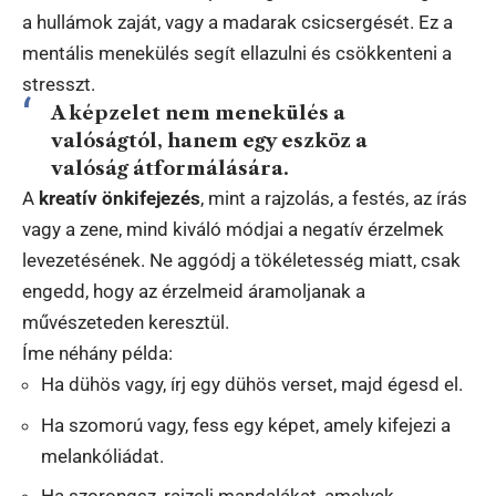
a hullámok zaját, vagy a madarak csicsergését. Ez a
mentális menekülés segít ellazulni és csökkenteni a
stresszt.
A képzelet nem menekülés a
valóságtól, hanem egy eszköz a
valóság átformálására.
A
kreatív önkifejezés
, mint a rajzolás, a festés, az írás
vagy a zene, mind kiváló módjai a negatív érzelmek
levezetésének. Ne aggódj a tökéletesség miatt, csak
engedd, hogy az érzelmeid áramoljanak a
művészeteden keresztül.
Íme néhány példa:
Ha dühös vagy, írj egy dühös verset, majd égesd el.
Ha szomorú vagy, fess egy képet, amely kifejezi a
melankóliádat.