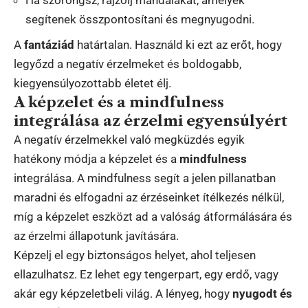
Ha szorongsz, rajzolj mandalákat, amelyek
segítenek összpontosítani és megnyugodni.
A
fantáziád
határtalan. Használd ki ezt az erőt, hogy
legyőzd a negatív érzelmeket és boldogabb,
kiegyensúlyozottabb életet élj.
A képzelet és a mindfulness
integrálása az érzelmi egyensúlyért
A negatív érzelmekkel való megküzdés egyik
hatékony módja a képzelet és a
mindfulness
integrálása. A mindfulness segít a jelen pillanatban
maradni és elfogadni az érzéseinket ítélkezés nélkül,
míg a képzelet eszközt ad a valóság átformálására és
az érzelmi állapotunk javítására.
Képzelj el egy biztonságos helyet, ahol teljesen
ellazulhatsz. Ez lehet egy tengerpart, egy erdő, vagy
akár egy képzeletbeli világ. A lényeg, hogy
nyugodt és