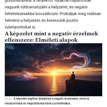
gondolatainkat a tényektől. Gyakran hajlamosak
vagyunk túldramatizálni a helyzetet, és negatív
feltételezésekbe bocsátkozni. Próbáljuk meg reálisan
felmérni a helyzetet, és keressünk pozitív
szempontokat is.
A képzelet mint a negatív érzelmek
ellenszere: Elméleti alapok
A képzelet segíthet átalakítani a negatív érzelmeket, mivel új
nézőpontokat és megoldásokat kínál a problémákra.