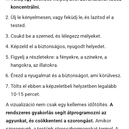
koncentrálni.
Ülj le kényelmesen, vagy feküdj le, és lazítsd el a
tested.
Csukd be a szemed, és lélegezz mélyeket.
Képzeld el a biztonságos, nyugodt helyedet.
Figyelj a részletekre: a fényekre, a színekre, a
hangokra, az illatokra.
Érezd a nyugalmat és a biztonságot, ami körülvesz.
Tölts el ebben a képzeletbeli helyzetben legalább
10-15 percet.
A vizualizáció nem csak egy kellemes időtöltés.
A
rendszeres gyakorlás segít átprogramozni az
agyunkat, és csökkenteni a szorongást.
Amikor
szorongunk, a testünk stresszhormonokat termel. A