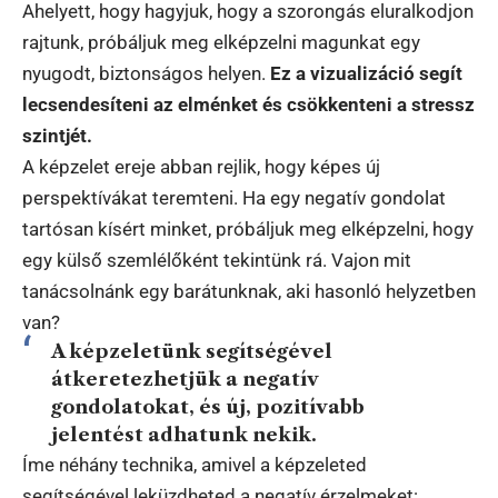
Ahelyett, hogy hagyjuk, hogy a szorongás eluralkodjon
rajtunk, próbáljuk meg elképzelni magunkat egy
nyugodt, biztonságos helyen.
Ez a vizualizáció segít
lecsendesíteni az elménket és csökkenteni a stressz
szintjét.
A képzelet ereje abban rejlik, hogy képes új
perspektívákat teremteni. Ha egy negatív gondolat
tartósan kísért minket, próbáljuk meg elképzelni, hogy
egy külső szemlélőként tekintünk rá. Vajon mit
tanácsolnánk egy barátunknak, aki hasonló helyzetben
van?
A képzeletünk segítségével
átkeretezhetjük a negatív
gondolatokat, és új, pozitívabb
jelentést adhatunk nekik.
Íme néhány technika, amivel a képzeleted
segítségével leküzdheted a negatív érzelmeket: