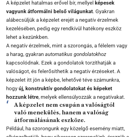
A képzelet hatalmas erővel bír, mellyel
képesek
vagyunk átformálni belső világunkat
. Gyakran
alábecsüljük a képzelet erejét a negatív érzelmek
kezelésében, pedig egy rendkívül hatékony eszköz
lehet a kezünkben.
A negatív érzelmek, mint a szorongás, a félelem vagy
a harag, gyakran
automatikus gondolatokhoz
kapcsolódnak. Ezek a gondolatok torzíthatják a
valóságot, és felerősíthetik a negatív érzéseket. A
képzelet itt jön a képbe, lehetővé téve számunkra,
hogy
új, konstruktív gondolatokat és képeket
hozzunk létre
, melyek ellensúlyozzák a negatívakat.
A képzelet nem csupán a valóságtól
való menekülés, hanem a valóság
átformálásának eszköze.
Például, ha szorongunk egy közelgő esemény miatt,