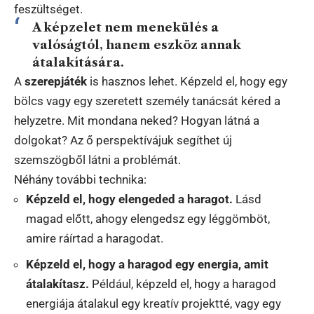
feszültséget.
A képzelet nem menekülés a
valóságtól, hanem eszköz annak
átalakítására.
A
szerepjáték
is hasznos lehet. Képzeld el, hogy egy
bölcs vagy egy szeretett személy tanácsát kéred a
helyzetre. Mit mondana neked? Hogyan látná a
dolgokat? Az ő perspektívájuk segíthet új
szemszögből látni a problémát.
Néhány további technika:
Képzeld el, hogy elengeded a haragot.
Lásd
magad előtt, ahogy elengedsz egy léggömböt,
amire ráírtad a haragodat.
Képzeld el, hogy a haragod egy energia, amit
átalakítasz.
Például, képzeld el, hogy a haragod
energiája átalakul egy kreatív projektté, vagy egy