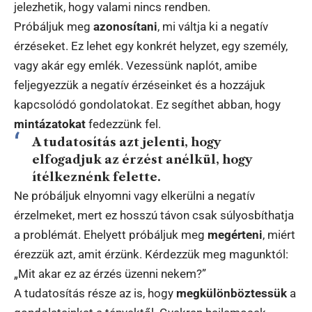
jelezhetik, hogy valami nincs rendben.
Próbáljuk meg
azonosítani
, mi váltja ki a negatív
érzéseket. Ez lehet egy konkrét helyzet, egy személy,
vagy akár egy emlék. Vezessünk naplót, amibe
feljegyezzük a negatív érzéseinket és a hozzájuk
kapcsolódó gondolatokat. Ez segíthet abban, hogy
mintázatokat
fedezzünk fel.
A tudatosítás azt jelenti, hogy
elfogadjuk az érzést anélkül, hogy
ítélkeznénk felette.
Ne próbáljuk elnyomni vagy elkerülni a negatív
érzelmeket, mert ez hosszú távon csak súlyosbíthatja
a problémát. Ehelyett próbáljuk meg
megérteni
, miért
érezzük azt, amit érzünk. Kérdezzük meg magunktól:
„Mit akar ez az érzés üzenni nekem?”
A tudatosítás része az is, hogy
megkülönböztessük
a