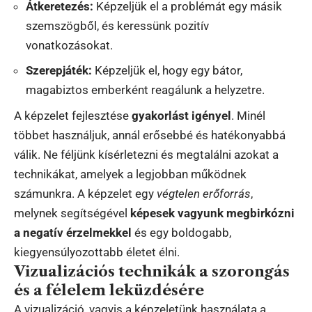
Átkeretezés:
Képzeljük el a problémát egy másik
szemszögből, és keressünk pozitív
vonatkozásokat.
Szerepjáték:
Képzeljük el, hogy egy bátor,
magabiztos emberként reagálunk a helyzetre.
A képzelet fejlesztése
gyakorlást igényel
. Minél
többet használjuk, annál erősebbé és hatékonyabbá
válik. Ne féljünk kísérletezni és megtalálni azokat a
technikákat, amelyek a legjobban működnek
számunkra. A képzelet egy
végtelen erőforrás
,
melynek segítségével
képesek vagyunk megbirkózni
a negatív érzelmekkel
és egy boldogabb,
kiegyensúlyozottabb életet élni.
Vizualizációs technikák a szorongás
és a félelem leküzdésére
A vizualizáció, vagyis a képzeletünk használata a