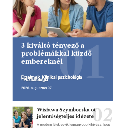
3 kiváltó tényező a
problémákkal küzdő
embereknél
Érzelmek
Klinikai pszichológia
Pszichológia
2026. augusztus 07.
Wisława Szymborska öt
jelentőségteljes idézete
A modern lélek egyik legnagyobb kihívása, hogy