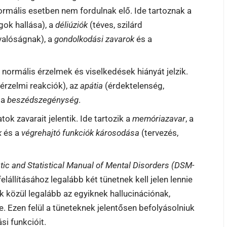
rmális esetben nem fordulnak elő. Ide tartoznak a
ngok hallása), a
déliúziók
(téves, szilárd
alóságnak), a
gondolkodási zavarok
és a
normális érzelmek és viselkedések hiányát jelzik.
érzelmi reakciók), az
apátia
(érdektelenség,
 a
beszédszegénység
.
k zavarait jelentik. Ide tartozik a
memóriazavar
, a
k
és a
végrehajtó funkciók károsodása
(tervezés,
tic and Statistical Manual of Mental Disorders (DSM-
lállításához legalább két tünetnek kell jelen lennie
 közül legalább az egyiknek hallucinációnak,
e. Ezen felül a tüneteknek jelentősen befolyásolniuk
si funkcióit.