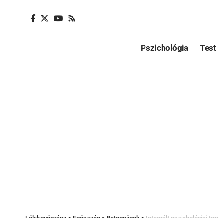
Pszichológia
Test 
Lélekgyógyász
>
Egészség
>
Betegségek
>
Integrált pszichológiai te