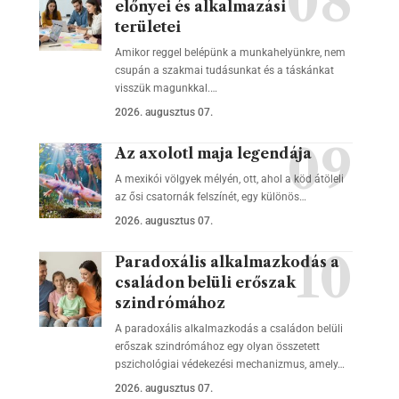
előnyei és alkalmazási
területei
Amikor reggel belépünk a munkahelyünkre, nem
csupán a szakmai tudásunkat és a táskánkat
visszük magunkkal.…
2026. augusztus 07.
Az axolotl maja legendája
A mexikói völgyek mélyén, ott, ahol a köd átöleli
az ősi csatornák felszínét, egy különös…
2026. augusztus 07.
Paradoxális alkalmazkodás a
családon belüli erőszak
szindrómához
A paradoxális alkalmazkodás a családon belüli
erőszak szindrómához egy olyan összetett
pszichológiai védekezési mechanizmus, amely…
2026. augusztus 07.