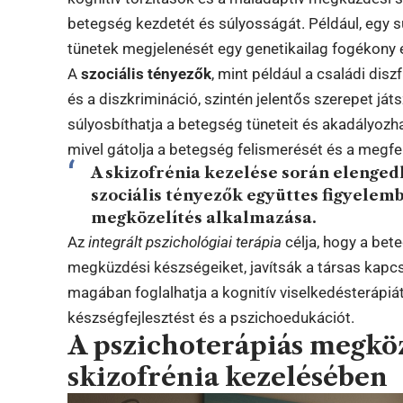
betegség kezdetét és súlyosságát. Például, egy sú
tünetek megjelenését egy genetikailag fogékony 
A
szociális tényezők
, mint például a családi dis
és a diszkrimináció, szintén jelentős szerepet já
súlyosbíthatja a betegség tüneteit és akadályozh
mivel gátolja a betegség felismerését és a megfe
A skizofrénia kezelése során elengedhe
szociális tényezők együttes figyelemb
megközelítés alkalmazása.
Az
integrált pszichológiai terápia
célja, hogy a bet
megküzdési készségeiket, javítsák a társas kapcs
magában foglalhatja a kognitív viselkedésterápiát 
készségfejlesztést és a pszichoedukációt.
A pszichoterápiás megköz
skizofrénia kezelésében