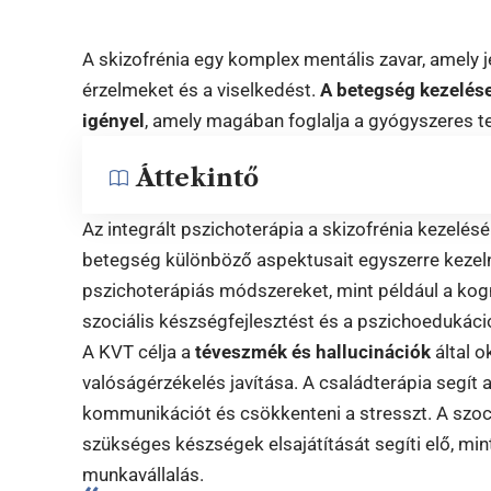
A skizofrénia egy komplex mentális zavar, amely 
érzelmeket és a viselkedést.
A betegség kezelése
igényel
, amely magában foglalja a gyógyszeres te
Áttekintő
Az integrált pszichoterápia a skizofrénia kezelé
betegség különböző aspektusait egyszerre kezeln
pszichoterápiás módszereket, mint például a kogni
szociális készségfejlesztést és a pszichoedukáci
A KVT célja a
téveszmék és hallucinációk
által o
valóságérzékelés javítása. A családterápia segít 
kommunikációt és csökkenteni a stresszt. A szoc
szükséges készségek elsajátítását segíti elő, min
munkavállalás.