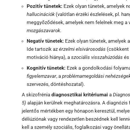
Pozitív tünetek:
Ezek olyan tünetek, amelyek no
hallucinációk
(valótlan érzéki észlelések, pl. ha
meggyőződések, amelyek nem felelnek meg a v
mozgászavarok
.
Negatív tünetek:
Ezek olyan tünetek, amelyek a 
Ide tartozik az
érzelmi elsivárosodás
(csökkent 
motiváció hiánya), a
szociális visszahúzódás
és
Kognitív tünetek:
Ezek a gondolkodási folyamato
figyelemzavar
, a
problémamegoldási nehézsége
szervezés, döntéshozatal).
A skizofrénia
diagnosztikai kritériumai
a
Diagnos
5)
alapján kerülnek meghatározásra. A diagnózis fe
jelentős mértékben egy hónapon keresztül, melyek
déliúziónak vagy rendezetlen beszédnek kell lenni
kell a személy szociális, foglalkozási vagy önellátá