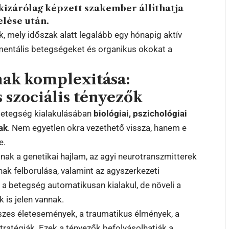
 kizárólag képzett szakember állíthatja
elése után.
k, mely időszak alatt legalább egy hónapig aktív
s mentális betegségeket és organikus okokat a
ának komplexitása:
s szociális tényezők
a betegség kialakulásában
biológiai, pszichológiai
ak
. Nem egyetlen okra vezethető vissza, hanem e
e.
nak a genetikai hajlam, az agyi neurotranszmitterek
ak felborulása, valamint az agyszerkezeti
y a betegség automatikusan kialakul, de növeli a
 is jelen vannak.
szes életesemények, a traumatikus élmények, a
tratégiák. Ezek a tényezők befolyásolhatják a