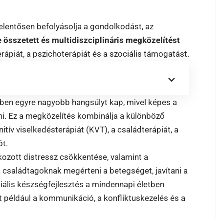
jelentősen befolyásolja a gondolkodást, az
 összetett és multidiszciplináris megközelítést
rápiát, a pszichoterápiát és a szociális támogatást.
sében egyre nagyobb hangsúlyt kap, mivel képes a
i. Ez a megközelítés kombinálja a különböző
tív viselkedésterápiát (KVT), a családterápiát, a
ót.
kozott distressz csökkentése, valamint a
a családtagoknak megérteni a betegséget, javítani a
iális készségfejlesztés a mindennapi életben
t például a kommunikáció, a konfliktuskezelés és a