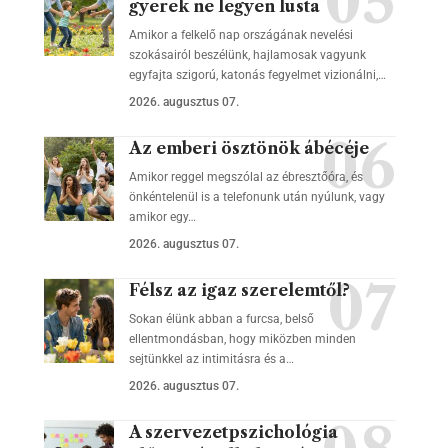
gyerek ne legyen lusta
Amikor a felkelő nap országának nevelési
szokásairól beszélünk, hajlamosak vagyunk
egyfajta szigorú, katonás fegyelmet vizionálni,…
2026. augusztus 07.
Az emberi ösztönök ábécéje
Amikor reggel megszólal az ébresztőóra, és
önkéntelenül is a telefonunk után nyúlunk, vagy
amikor egy…
2026. augusztus 07.
Félsz az igaz szerelemtől?
Sokan élünk abban a furcsa, belső
ellentmondásban, hogy miközben minden
sejtünkkel az intimitásra és a…
2026. augusztus 07.
A szervezetpszichológia