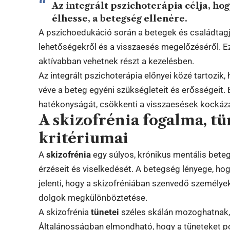
Az integrált pszichoterápia célja, hog
élhesse, a betegség ellenére.
A pszichoedukáció során a betegek és családtag
lehetőségekről és a visszaesés megelőzéséről. E
aktívabban vehetnek részt a kezelésben.
Az integrált pszichoterápia előnyei közé tartozik,
véve a beteg egyéni szükségleteit és erősségeit. 
hatékonyságát, csökkenti a visszaesések kockázat
A skizofrénia fogalma, tü
kritériumai
A
skizofrénia
egy súlyos, krónikus mentális bete
érzéseit és viselkedését. A betegség lényege, hogy
jelenti, hogy a skizofréniában szenvedő személy
dolgok megkülönböztetése.
A skizofrénia
tünetei
széles skálán mozoghatnak, 
Általánosságban elmondható, hogy a tüneteket pozi