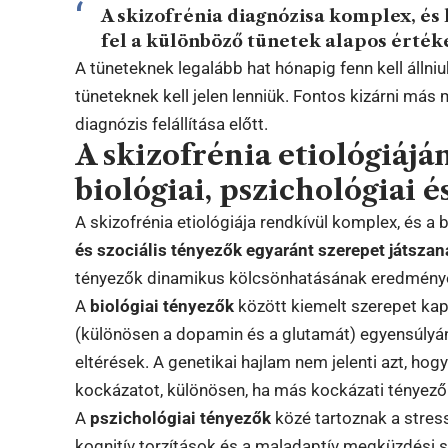
A skizofrénia diagnózisa komplex, és
fel a különböző tünetek alapos érték
A tüneteknek legalább hat hónapig fenn kell állniu
tüneteknek kell jelen lenniük. Fontos kizárni má
diagnózis felállítása előtt.
A skizofrénia etiológiáj
biológiai, pszichológiai é
A skizofrénia etiológiája rendkívül komplex, és 
és szociális tényezők egyaránt szerepet játszan
tényezők dinamikus kölcsönhatásának eredmény
A
biológiai tényezők
között kiemelt szerepet kap
(különösen a dopamin és a glutamát) egyensúlyán
eltérések. A genetikai hajlam nem jelenti azt, hog
kockázatot, különösen, ha más kockázati tényezők
A
pszichológiai tényezők
közé tartoznak a stres
kognitív torzítások és a maladaptív megküzdési s