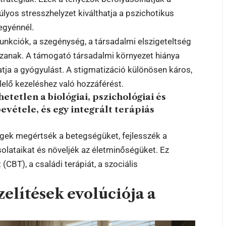
lyos stresszhelyzet kiválthatja a pszichotikus
egyénnél.
zfunkciók, a szegénység, a társadalmi elszigeteltség
tszanak. A támogató társadalmi környezet hiánya
atja a gyógyulást. A stigmatizáció különösen káros,
lelő kezeléshez való hozzáférést.
tetlen a biológiai, pszichológiai és
evétele, és egy integrált terápiás
egek megértsék a betegségüket, fejlesszék a
olataikat és növeljék az életminőségüket. Ez
(CBT), a családi terápiát, a szociális
elítések evolúciója a