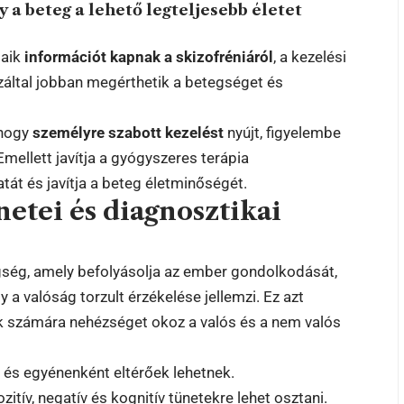
y a beteg a lehető legteljesebb életet
jaik
információt kapnak a skizofréniáról
, a kezelési
záltal jobban megérthetik a betegséget és
 hogy
személyre szabott kezelést
nyújt, figyelembe
Emellett javítja a gyógyszeres terápia
át és javítja a beteg életminőségét.
netei és diagnosztikai
gség, amely befolyásolja az ember gondolkodását,
 a valóság torzult érzékelése jellemzi. Ez azt
ek számára nehézséget okoz a valós és a nem valós
és egyénenként eltérőek lehetnek.
tív, negatív és kognitív tünetekre lehet osztani.