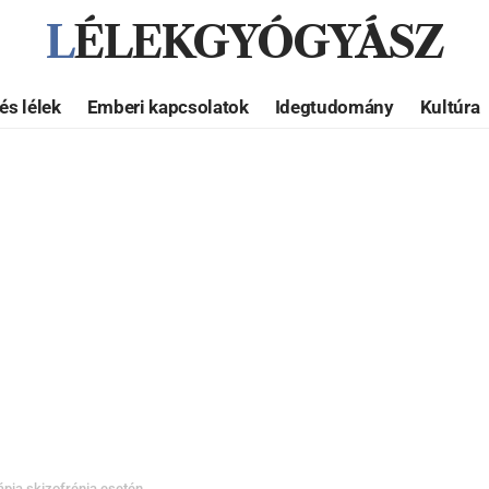
LÉLEKGYÓGYÁSZ
és lélek
Emberi kapcsolatok
Idegtudomány
Kultúra
rápia skizofrénia esetén