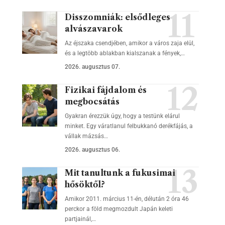
Disszomniák: elsődleges
alvászavarok
Az éjszaka csendjében, amikor a város zaja elül,
és a legtöbb ablakban kialszanak a fények,…
2026. augusztus 07.
Fizikai fájdalom és
megbocsátás
Gyakran érezzük úgy, hogy a testünk elárul
minket. Egy váratlanul felbukkanó derékfájás, a
vállak mázsás…
2026. augusztus 06.
Mit tanultunk a fukusimai
hősöktől?
Amikor 2011. március 11-én, délután 2 óra 46
perckor a föld megmozdult Japán keleti
partjainál,…