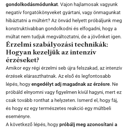
gondolkodásmódunkat
. Vajon hajlamosak vagyunk
negatív forgatókönyveket gyártani, vagy önmagunkat
hibáztatni a múltért? Az önvád helyett próbáljunk meg
konstruktívabban gondolkodni és elfogadni, hogy a
múltat nem tudjuk megváltoztatni, de a jövőnket igen.
Érzelmi szabályozási technikák:
Hogyan kezeljük az intenzív
érzéseket?
Amikor egy régi érzelmi seb újra felszakad, az intenzív
érzések eláraszthatnak. Az első és legfontosabb
lépés, hogy
engedélyt adj magadnak az érzésre
. Ne
próbáld elnyomni vagy figyelmen kívül hagyni, mert ez
csak tovább ronthat a helyzeten. Ismerd el, hogy fáj,
és hogy ez egy természetes reakció egy múltbeli
eseményre.
A következő lépés, hogy
próbálj meg azonosítani a