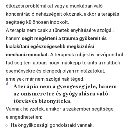
étkezési problémákat vagy a munkában való
koncentráció nehézségeit okoznak, akkor a terápiás
segítség különösen indokolt.
A terápia nem csak a tünetek enyhítésére szolgál,
hanem
segít megérteni a trauma gyökereit és
kialakítani egészségesebb megküzdési
mechanizmusokat.
A terapeuta objektív nézőpontból
tud segíteni abban, hogy másképp tekints a múltbeli
eseményekre és elengedj olyan mintázatokat,
amelyek már nem szolgálnak téged.
A terápia nem a gyengeség jele, hanem
az önismeretre és gyógyulásra való
törekvés bizonyítéka.
Vannak helyzetek, amikor a szakember segítsége
elengedhetetlen:
Ha öngyilkossági gondolataid vannak.