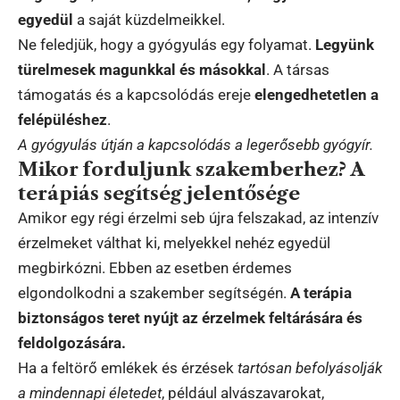
egyedül
a saját küzdelmeikkel.
Ne feledjük, hogy a gyógyulás egy folyamat.
Legyünk
türelmesek magunkkal és másokkal
. A társas
támogatás és a kapcsolódás ereje
elengedhetetlen a
felépüléshez
.
A gyógyulás útján a kapcsolódás a legerősebb gyógyír.
Mikor forduljunk szakemberhez? A
terápiás segítség jelentősége
Amikor egy régi érzelmi seb újra felszakad, az intenzív
érzelmeket válthat ki, melyekkel nehéz egyedül
megbirkózni. Ebben az esetben érdemes
elgondolkodni a szakember segítségén.
A terápia
biztonságos teret nyújt az érzelmek feltárására és
feldolgozására.
Ha a feltörő emlékek és érzések
tartósan befolyásolják
a mindennapi életedet
, például alvászavarokat,