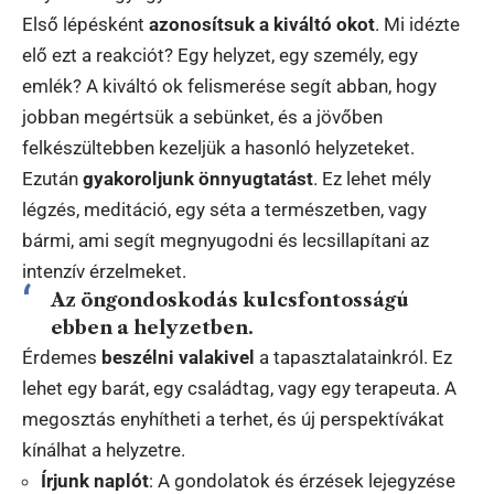
Első lépésként
azonosítsuk a kiváltó okot
. Mi idézte
elő ezt a reakciót? Egy helyzet, egy személy, egy
emlék? A kiváltó ok felismerése segít abban, hogy
jobban megértsük a sebünket, és a jövőben
felkészültebben kezeljük a hasonló helyzeteket.
Ezután
gyakoroljunk önnyugtatást
. Ez lehet mély
légzés, meditáció, egy séta a természetben, vagy
bármi, ami segít megnyugodni és lecsillapítani az
intenzív érzelmeket.
Az öngondoskodás kulcsfontosságú
ebben a helyzetben.
Érdemes
beszélni valakivel
a tapasztalatainkról. Ez
lehet egy barát, egy családtag, vagy egy terapeuta. A
megosztás enyhítheti a terhet, és új perspektívákat
kínálhat a helyzetre.
Írjunk naplót
: A gondolatok és érzések lejegyzése