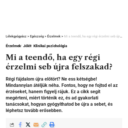
Lélekgyógyász
>
Egészség
>
Érzelmek
>
Mi a teendő, ha egy régi érzelmi seb újra felszakad?
Érzelmek
Jólét
Klinikai pszichológia
Mi a teendő, ha egy régi
érzelmi seb újra felszakad?
Régi fájdalom újra előtört? Ne ess kétségbe!
Mindannyian átéljük néha. Fontos, hogy ne fojtsd el az
érzéseket, hanem figyelj rájuk. Ez a cikk segít
megérteni, miért történik ez, és ad gyakorlati
tanácsokat, hogyan gyógyíthatod be újra a sebet, és
léphetsz tovább erősebben.