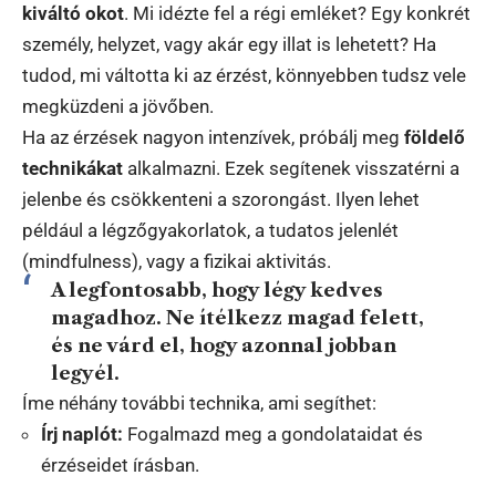
kiváltó okot
. Mi idézte fel a régi emléket? Egy konkrét
személy, helyzet, vagy akár egy illat is lehetett? Ha
tudod, mi váltotta ki az érzést, könnyebben tudsz vele
megküzdeni a jövőben.
Ha az érzések nagyon intenzívek, próbálj meg
földelő
technikákat
alkalmazni. Ezek segítenek visszatérni a
jelenbe és csökkenteni a szorongást. Ilyen lehet
például a légzőgyakorlatok, a tudatos jelenlét
(mindfulness), vagy a fizikai aktivitás.
A legfontosabb, hogy légy kedves
magadhoz. Ne ítélkezz magad felett,
és ne várd el, hogy azonnal jobban
legyél.
Íme néhány további technika, ami segíthet:
Írj naplót:
Fogalmazd meg a gondolataidat és
érzéseidet írásban.