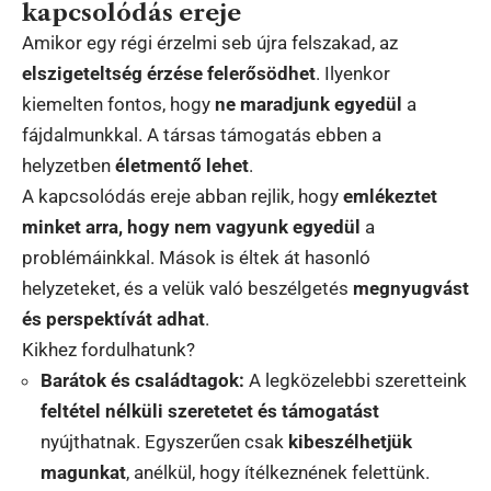
kapcsolódás ereje
Amikor egy régi érzelmi seb újra felszakad, az
elszigeteltség érzése felerősödhet
. Ilyenkor
kiemelten fontos, hogy
ne maradjunk egyedül
a
fájdalmunkkal. A társas támogatás ebben a
helyzetben
életmentő lehet
.
A kapcsolódás ereje abban rejlik, hogy
emlékeztet
minket arra, hogy nem vagyunk egyedül
a
problémáinkkal. Mások is éltek át hasonló
helyzeteket, és a velük való beszélgetés
megnyugvást
és perspektívát adhat
.
Kikhez fordulhatunk?
Barátok és családtagok:
A legközelebbi szeretteink
feltétel nélküli szeretetet és támogatást
nyújthatnak. Egyszerűen csak
kibeszélhetjük
magunkat
, anélkül, hogy ítélkeznének felettünk.