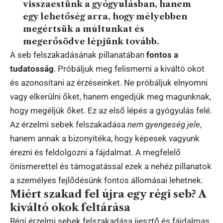
visszaestünk a gyógyulásban, hanem
egy lehetőség arra, hogy mélyebben
megértsük a múltunkat és
megerősödve lépjünk tovább.
A seb felszakadásának pillanatában
fontos a
tudatosság
. Próbáljuk meg felismerni a kiváltó okot
és azonosítani az érzéseinket. Ne próbáljuk elnyomni
vagy elkerülni őket, hanem engedjük meg magunknak,
hogy megéljük őket. Ez az első lépés a gyógyulás felé.
Az érzelmi sebek felszakadása
nem gyengeség jele
,
hanem annak a bizonyítéka, hogy képesek vagyunk
érezni és feldolgozni a fájdalmat. A megfelelő
önismerettel és támogatással ezek a nehéz pillanatok
a személyes fejlődésünk fontos állomásai lehetnek.
Miért szakad fel újra egy régi seb? A
kiváltó okok feltárása
Régi érzelmi sebek felszakadása ijesztő és fájdalmas