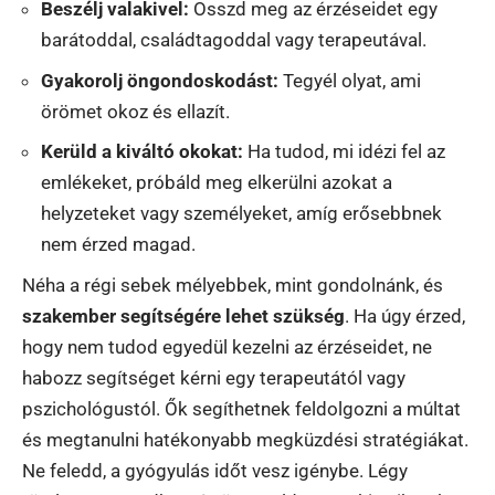
Beszélj valakivel:
Osszd meg az érzéseidet egy
barátoddal, családtagoddal vagy terapeutával.
Gyakorolj öngondoskodást:
Tegyél olyat, ami
örömet okoz és ellazít.
Kerüld a kiváltó okokat:
Ha tudod, mi idézi fel az
emlékeket, próbáld meg elkerülni azokat a
helyzeteket vagy személyeket, amíg erősebbnek
nem érzed magad.
Néha a régi sebek mélyebbek, mint gondolnánk, és
szakember segítségére lehet szükség
. Ha úgy érzed,
hogy nem tudod egyedül kezelni az érzéseidet, ne
habozz segítséget kérni egy terapeutától vagy
pszichológustól. Ők segíthetnek feldolgozni a múltat
és megtanulni hatékonyabb megküzdési stratégiákat.
Ne feledd, a gyógyulás időt vesz igénybe. Légy