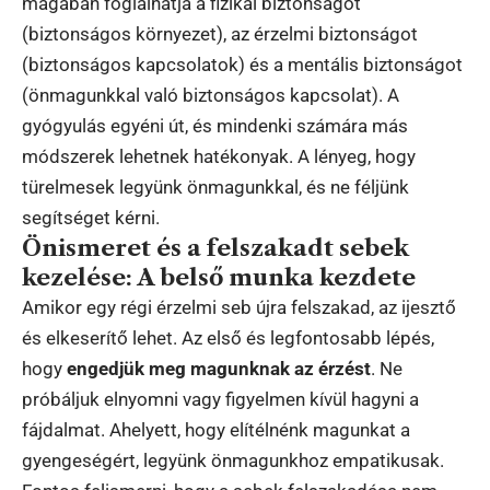
magában foglalhatja a fizikai biztonságot
(biztonságos környezet), az érzelmi biztonságot
(biztonságos kapcsolatok) és a mentális biztonságot
(önmagunkkal való biztonságos kapcsolat). A
gyógyulás egyéni út, és mindenki számára más
módszerek lehetnek hatékonyak. A lényeg, hogy
türelmesek legyünk önmagunkkal, és ne féljünk
segítséget kérni.
Önismeret és a felszakadt sebek
kezelése: A belső munka kezdete
Amikor egy régi érzelmi seb újra felszakad, az ijesztő
és elkeserítő lehet. Az első és legfontosabb lépés,
hogy
engedjük meg magunknak az érzést
. Ne
próbáljuk elnyomni vagy figyelmen kívül hagyni a
fájdalmat. Ahelyett, hogy elítélnénk magunkat a
gyengeségért, legyünk önmagunkhoz empatikusak.