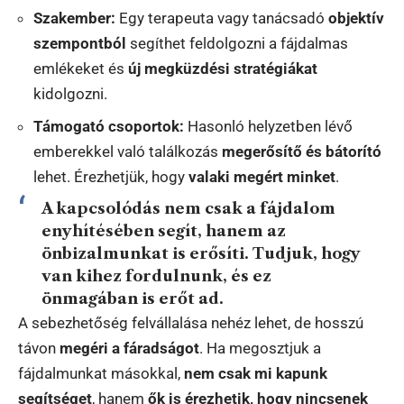
Szakember:
Egy terapeuta vagy tanácsadó
objektív
szempontból
segíthet feldolgozni a fájdalmas
emlékeket és
új megküzdési stratégiákat
kidolgozni.
Támogató csoportok:
Hasonló helyzetben lévő
emberekkel való találkozás
megerősítő és bátorító
lehet. Érezhetjük, hogy
valaki megért minket
.
A kapcsolódás nem csak a fájdalom
enyhítésében segít, hanem
az
önbizalmunkat is erősíti
. Tudjuk, hogy
van kihez fordulnunk
, és ez
önmagában is
erőt ad
.
A sebezhetőség felvállalása nehéz lehet, de hosszú
távon
megéri a fáradságot
. Ha megosztjuk a
fájdalmunkat másokkal,
nem csak mi kapunk
segítséget
, hanem
ők is érezhetik, hogy nincsenek