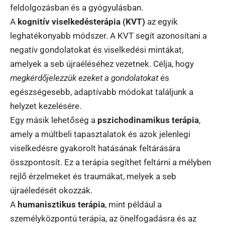
feldolgozásban és a gyógyulásban.
A
kognitív viselkedésterápia (KVT)
az egyik
leghatékonyabb módszer. A KVT segít azonosítani a
negatív gondolatokat és viselkedési mintákat,
amelyek a seb újraéléséhez vezetnek. Célja, hogy
megkérdőjelezzük ezeket a gondolatokat
és
egészségesebb, adaptívabb módokat találjunk a
helyzet kezelésére.
Egy másik lehetőség a
pszichodinamikus terápia
,
amely a múltbeli tapasztalatok és azok jelenlegi
viselkedésre gyakorolt hatásának feltárására
összpontosít. Ez a terápia segíthet feltárni a mélyben
rejlő érzelmeket és traumákat, melyek a seb
újraéledését okozzák.
A
humanisztikus terápia
, mint például a
személyközpontú terápia, az önelfogadásra és az