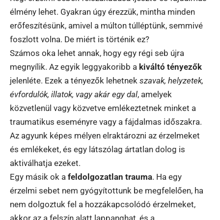
élmény lehet. Gyakran úgy érezzük, mintha minden
erőfeszítésünk, amivel a múlton túlléptünk, semmivé
foszlott volna. De miért is történik ez?
Számos oka lehet annak, hogy egy régi seb újra
megnyílik. Az egyik leggyakoribb a
kiváltó tényezők
jelenléte. Ezek a tényezők lehetnek
szavak, helyzetek,
évfordulók, illatok, vagy akár egy dal
, amelyek
közvetlenül vagy közvetve emlékeztetnek minket a
traumatikus eseményre vagy a fájdalmas időszakra.
Az agyunk képes mélyen elraktározni az érzelmeket
és emlékeket, és egy látszólag ártatlan dolog is
aktiválhatja ezeket.
Egy másik ok a
feldolgozatlan trauma
. Ha egy
érzelmi sebet nem gyógyítottunk be megfelelően, ha
nem dolgoztuk fel a hozzákapcsolódó érzelmeket,
akkor az a felszín alatt lappanghat, és a