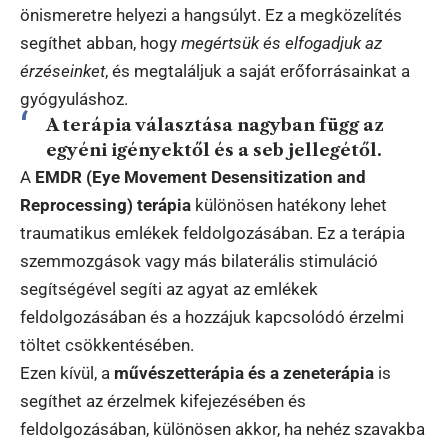
önismeretre helyezi a hangsúlyt. Ez a megközelítés
segíthet abban, hogy
megértsük és elfogadjuk az
érzéseinket
, és megtaláljuk a saját erőforrásainkat a
gyógyuláshoz.
A terápia választása nagyban függ az
egyéni igényektől és a seb jellegétől.
A
EMDR (Eye Movement Desensitization and
Reprocessing) terápia
különösen hatékony lehet
traumatikus emlékek feldolgozásában. Ez a terápia
szemmozgások vagy más bilaterális stimuláció
segítségével segíti az agyat az emlékek
feldolgozásában és a hozzájuk kapcsolódó érzelmi
töltet csökkentésében.
Ezen kívül, a
művészetterápia és a zeneterápia
is
segíthet az érzelmek kifejezésében és
feldolgozásában, különösen akkor, ha nehéz szavakba