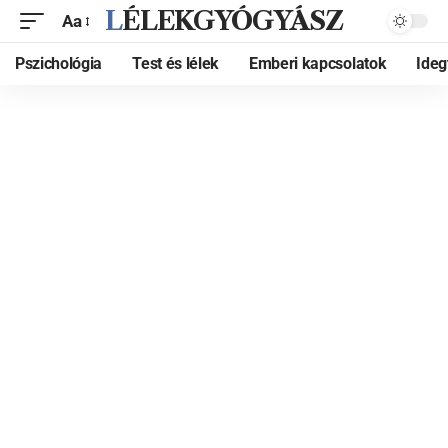
LÉLEKGYÓGYÁSZ
Aa
Pszichológia
Test és lélek
Emberi kapcsolatok
Ide