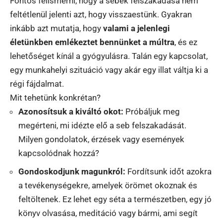
Fontos felismerni, hogy a sebek felszakadása nem
feltétlenül jelenti azt, hogy visszaestünk. Gyakran
inkább azt mutatja, hogy
valami a jelenlegi
életünkben emlékeztet bennünket a múltra
, és ez
lehetőséget kínál a gyógyulásra. Talán egy kapcsolat,
egy munkahelyi szituáció vagy akár egy illat váltja ki a
régi fájdalmat.
Mit tehetünk konkrétan?
Azonosítsuk a kiváltó okot:
Próbáljuk meg
megérteni, mi idézte elő a seb felszakadását.
Milyen gondolatok, érzések vagy események
kapcsolódnak hozzá?
Gondoskodjunk magunkról:
Fordítsunk időt azokra
a tevékenységekre, amelyek örömet okoznak és
feltöltenek. Ez lehet egy séta a természetben, egy jó
könyv olvasása, meditáció vagy bármi, ami segít