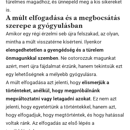
türelmes magadhoz, és ünnepeld meg a kis sikereket
is.
A múlt elfogadása és a megbocsátás
szerepe a gyógyulásban
Amikor egy régi érzelmi seb újra felszakad, az olyan,
mintha a múlt visszatérne kísérteni. Ilyenkor
elengedhetetlen a gyengédség és a türelem
önmagunkkal szemben
. Ne ostorozzuk magunkat
azért, mert újra fájdalmat érzünk, hanem tekintsük ezt
egy lehetőségnek a mélyebb gyógyulásra.
A múlt elfogadása azt jelenti, hogy
elismerjük a
történteket, anélkül, hogy megpróbálnánk
megváltoztatni vagy letagadni azokat
. Ez nem azt
jelenti, hogy egyetértünk a történtekkel, hanem azt,
hogy elfogadjuk, hogy megtörténtek, és hogy hatással
voltak ránk. Az elfogadás az első lépés a