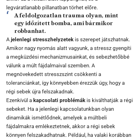
legváratlanabb pillanatban törhet előre.
A feldolgozatlan trauma olyan, mint
egy időzített bomba, ami bármikor
robbanhat.
A
jelenlegi stresszhelyzetek
is szerepet játszhatnak.
Amikor nagy nyomás alatt vagyunk, a stressz gyengíti
a megküzdési mechanizmusainkat, és sebezhetőbbé
válunk a múlt fájdalmaival szemben. A
megnövekedett stresszszint csökkenti a
toleranciánkat, így könnyebben érezzük úgy, hogy a
régi sebek újra felszakadnak.
Ezenkívül a
kapcsolati problémák
is kiválthatják a régi
sebeket. Ha a jelenlegi kapcsolatunkban olyan
dinamikák ismétlődnek, amelyek a múltbeli
fájdalmakra emlékeztetnek, akkor a régi sebek
könnyen felszakadhatnak. Például, ha valaki korábban