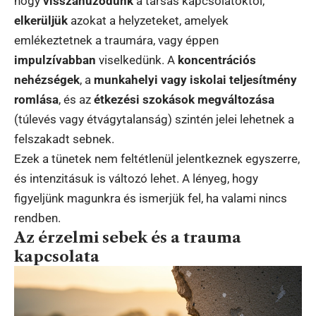
hogy
visszahúzódunk
a társas kapcsolatoktól,
elkerüljük
azokat a helyzeteket, amelyek
emlékeztetnek a traumára, vagy éppen
impulzívabban
viselkedünk. A
koncentrációs
nehézségek
, a
munkahelyi vagy iskolai teljesítmény
romlása
, és az
étkezési szokások megváltozása
(túlevés vagy étvágytalanság) szintén jelei lehetnek a
felszakadt sebnek.
Ezek a tünetek nem feltétlenül jelentkeznek egyszerre,
és intenzitásuk is változó lehet. A lényeg, hogy
figyeljünk magunkra és ismerjük fel, ha valami nincs
rendben.
Az érzelmi sebek és a trauma
kapcsolata