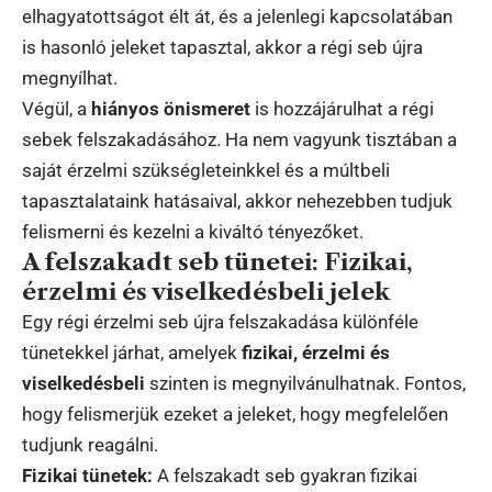
elhagyatottságot élt át, és a jelenlegi kapcsolatában
is hasonló jeleket tapasztal, akkor a régi seb újra
megnyílhat.
Végül, a
hiányos önismeret
is hozzájárulhat a régi
sebek felszakadásához. Ha nem vagyunk tisztában a
saját érzelmi szükségleteinkkel és a múltbeli
tapasztalataink hatásaival, akkor nehezebben tudjuk
felismerni és kezelni a kiváltó tényezőket.
A felszakadt seb tünetei: Fizikai,
érzelmi és viselkedésbeli jelek
Egy régi érzelmi seb újra felszakadása különféle
tünetekkel járhat, amelyek
fizikai, érzelmi és
viselkedésbeli
szinten is megnyilvánulhatnak. Fontos,
hogy felismerjük ezeket a jeleket, hogy megfelelően
tudjunk reagálni.
Fizikai tünetek:
A felszakadt seb gyakran fizikai