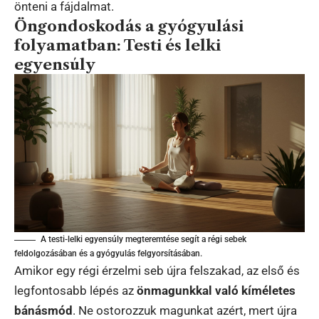
önteni a fájdalmat.
Öngondoskodás a gyógyulási
folyamatban: Testi és lelki
egyensúly
A testi-lelki egyensúly megteremtése segít a régi sebek
feldolgozásában és a gyógyulás felgyorsításában.
Amikor egy régi érzelmi seb újra felszakad, az első és
legfontosabb lépés az
önmagunkkal való kíméletes
bánásmód
. Ne ostorozzuk magunkat azért, mert újra