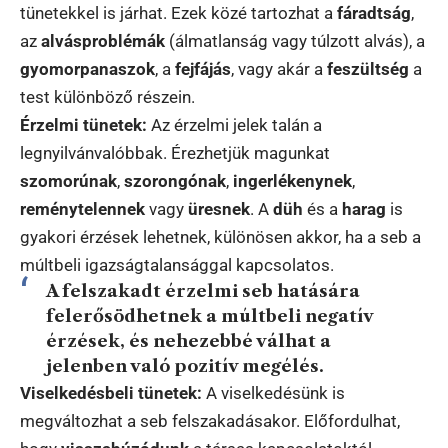
tünetekkel is járhat. Ezek közé tartozhat a
fáradtság
,
az
alvásproblémák
(álmatlanság vagy túlzott alvás), a
gyomorpanaszok
, a
fejfájás
, vagy akár a
feszültség
a
test különböző részein.
Érzelmi tünetek:
Az érzelmi jelek talán a
legnyilvánvalóbbak. Érezhetjük magunkat
szomorúnak
,
szorongónak
,
ingerlékenynek
,
reménytelennek
vagy
üresnek
. A
düh
és a
harag
is
gyakori érzések lehetnek, különösen akkor, ha a seb a
múltbeli igazságtalansággal kapcsolatos.
A felszakadt érzelmi seb hatására
felerősödhetnek a múltbeli negatív
érzések, és nehezebbé válhat a
jelenben való pozitív megélés.
Viselkedésbeli tünetek:
A viselkedésünk is
megváltozhat a seb felszakadásakor. Előfordulhat,