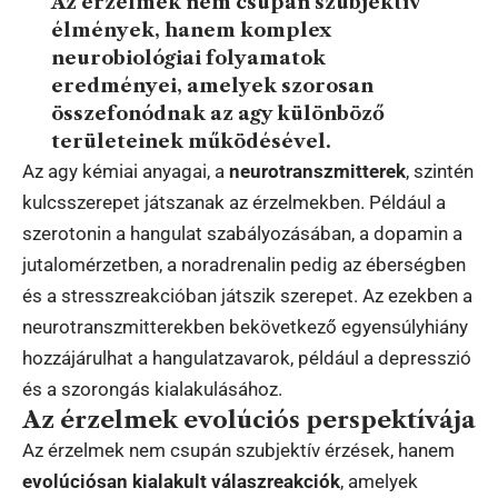
Az érzelmek nem csupán szubjektív
élmények, hanem komplex
neurobiológiai folyamatok
eredményei, amelyek szorosan
összefonódnak az agy különböző
területeinek működésével.
Az agy kémiai anyagai, a
neurotranszmitterek
, szintén
kulcsszerepet játszanak az érzelmekben. Például a
szerotonin a hangulat szabályozásában, a dopamin a
jutalomérzetben, a noradrenalin pedig az éberségben
és a stresszreakcióban játszik szerepet. Az ezekben a
neurotranszmitterekben bekövetkező egyensúlyhiány
hozzájárulhat a hangulatzavarok, például a depresszió
és a szorongás kialakulásához.
Az érzelmek evolúciós perspektívája
Az érzelmek nem csupán szubjektív érzések, hanem
evolúciósan kialakult válaszreakciók
, amelyek