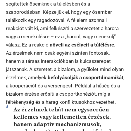
segítettek őseinknek a túlélésben és a
szaporodásban. Képzeljük el, hogy egy ősember
találkozik egy ragadozóval. A félelem azonnali
reakciót vált ki, ami felkészíti a szervezetet a harcra
vagy a menekülésre – ez a „harcolj vagy menekülj”
válasz. Ez a reakció
növeli az esélyeit a túlélésre
.
Az érzelmek nem csak egyéni szinten fontosak,
hanem a társas interakciókban is kulcsszerepet
játszanak. A szeretet, a bizalom, a gyűlölet mind olyan
érzelmek, amelyek
befolyásolják a csoportdinamikát
,
a kooperációt és a versengést. Például a hűség és a
bizalom érzése erősíti a csoportkohéziót, míg a
féltékenység és a harag konfliktusokhoz vezethet.
Az érzelmek tehát nem egyszerűen
kellemes vagy kellemetlen érzések,
hanem
adaptív mechanizmusok
,