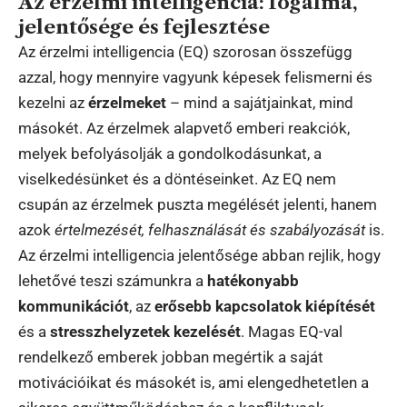
Az érzelmi intelligencia: fogalma,
jelentősége és fejlesztése
Az érzelmi intelligencia (EQ) szorosan összefügg
azzal, hogy mennyire vagyunk képesek felismerni és
kezelni az
érzelmeket
– mind a sajátjainkat, mind
másokét. Az érzelmek alapvető emberi reakciók,
melyek befolyásolják a gondolkodásunkat, a
viselkedésünket és a döntéseinket. Az EQ nem
csupán az érzelmek puszta megélését jelenti, hanem
azok
értelmezését, felhasználását és szabályozását
is.
Az érzelmi intelligencia jelentősége abban rejlik, hogy
lehetővé teszi számunkra a
hatékonyabb
kommunikációt
, az
erősebb kapcsolatok kiépítését
és a
stresszhelyzetek kezelését
. Magas EQ-val
rendelkező emberek jobban megértik a saját
motivációikat és másokét is, ami elengedhetetlen a