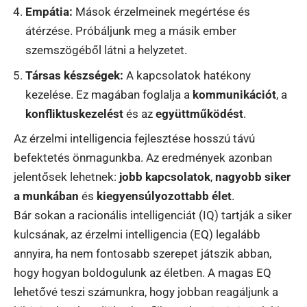
Empátia:
Mások érzelmeinek megértése és
átérzése. Próbáljunk meg a másik ember
szemszögéből látni a helyzetet.
Társas készségek:
A kapcsolatok hatékony
kezelése. Ez magában foglalja a
kommunikációt
, a
konfliktuskezelést
és az
együttműködést
.
Az érzelmi intelligencia fejlesztése hosszú távú
befektetés önmagunkba. Az eredmények azonban
jelentősek lehetnek:
jobb kapcsolatok
,
nagyobb siker
a munkában
és
kiegyensúlyozottabb élet
.
Bár sokan a racionális intelligenciát (IQ) tartják a siker
kulcsának, az érzelmi intelligencia (EQ) legalább
annyira, ha nem fontosabb szerepet játszik abban,
hogy hogyan boldogulunk az életben. A magas EQ
lehetővé teszi számunkra, hogy jobban reagáljunk a