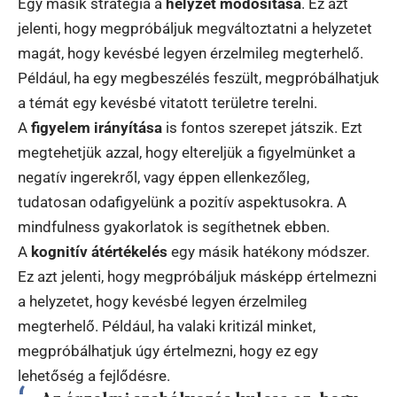
Egy másik stratégia a
helyzet módosítása
. Ez azt
jelenti, hogy megpróbáljuk megváltoztatni a helyzetet
magát, hogy kevésbé legyen érzelmileg megterhelő.
Például, ha egy megbeszélés feszült, megpróbálhatjuk
a témát egy kevésbé vitatott területre terelni.
A
figyelem irányítása
is fontos szerepet játszik. Ezt
megtehetjük azzal, hogy eltereljük a figyelmünket a
negatív ingerekről, vagy éppen ellenkezőleg,
tudatosan odafigyelünk a pozitív aspektusokra. A
mindfulness gyakorlatok is segíthetnek ebben.
A
kognitív átértékelés
egy másik hatékony módszer.
Ez azt jelenti, hogy megpróbáljuk másképp értelmezni
a helyzetet, hogy kevésbé legyen érzelmileg
megterhelő. Például, ha valaki kritizál minket,
megpróbálhatjuk úgy értelmezni, hogy ez egy
lehetőség a fejlődésre.