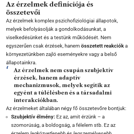
Az érzelmek definíciója és
összetevői
Az érzelmek komplex pszichofiziológiai állapotok,
melyek befolyásolják a gondolkodásunkat, a
viselkedésünket és a testünk működését. Nem
egyszerűen csak érzések, hanem
összetett reakciók
a
környezetünkben zajló eseményekre vagy a belső
állapotainkra.
Az érzelmek nem csupán szubjektív
érzések, hanem adaptív
mechanizmusok, melyek segítik az
egyént a túlélésben és a társadalmi
interakciókban.
Az érzelmeket általában négy fő összetevőre bontjuk:
Szubjektív élmény:
Ez az, amit érzünk – a
szomorúság, a boldogság, a félelem stb. Ez az
érzelem
legközvetlenebb
és
legszemélyesebb