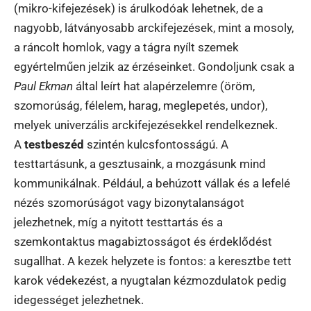
(mikro-kifejezések) is árulkodóak lehetnek, de a
nagyobb, látványosabb arckifejezések, mint a mosoly,
a ráncolt homlok, vagy a tágra nyílt szemek
egyértelműen jelzik az érzéseinket. Gondoljunk csak a
Paul Ekman
által leírt hat alapérzelemre (öröm,
szomorúság, félelem, harag, meglepetés, undor),
melyek univerzális arckifejezésekkel rendelkeznek.
A
testbeszéd
szintén kulcsfontosságú. A
testtartásunk, a gesztusaink, a mozgásunk mind
kommunikálnak. Például, a behúzott vállak és a lefelé
nézés szomorúságot vagy bizonytalanságot
jelezhetnek, míg a nyitott testtartás és a
szemkontaktus magabiztosságot és érdeklődést
sugallhat. A kezek helyzete is fontos: a keresztbe tett
karok védekezést, a nyugtalan kézmozdulatok pedig
idegességet jelezhetnek.