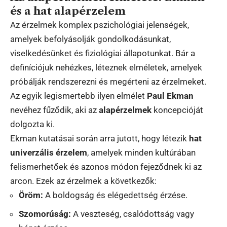
és a hat alapérzelem
Az érzelmek komplex pszichológiai jelenségek,
amelyek befolyásolják gondolkodásunkat,
viselkedésünket és fiziológiai állapotunkat. Bár a
definíciójuk nehézkes, léteznek elméletek, amelyek
próbálják rendszerezni és megérteni az érzelmeket.
Az egyik legismertebb ilyen elmélet
Paul Ekman
nevéhez fűződik, aki az
alapérzelmek
koncepcióját
dolgozta ki.
Ekman kutatásai során arra jutott, hogy létezik
hat
univerzális érzelem
, amelyek minden kultúrában
felismerhetőek és azonos módon fejeződnek ki az
arcon. Ezek az érzelmek a következők:
Öröm:
A boldogság és elégedettség érzése.
Szomorúság:
A veszteség, csalódottság vagy