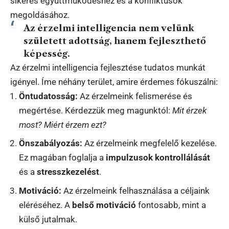
sikeres együttműködéshez és a konfliktusok
megoldásához.
Az érzelmi intelligencia nem velünk
született adottság, hanem fejleszthető
képesség.
Az érzelmi intelligencia fejlesztése tudatos munkát
igényel. Íme néhány terület, amire érdemes fókuszálni:
Öntudatosság:
Az érzelmeink felismerése és
megértése. Kérdezzük meg magunktól:
Mit érzek
most? Miért érzem ezt?
Önszabályozás:
Az érzelmeink megfelelő kezelése.
Ez magában foglalja a
impulzusok kontrollálását
és a
stresszkezelést
.
Motiváció:
Az érzelmeink felhasználása a céljaink
eléréséhez. A
belső motiváció
fontosabb, mint a
külső jutalmak.