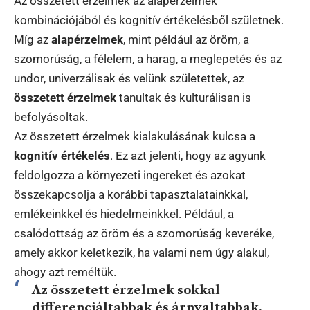
Az összetett érzelmek az alapérzelmek
kombinációjából és kognitív értékelésből születnek.
Míg az
alapérzelmek
, mint például az öröm, a
szomorúság, a félelem, a harag, a meglepetés és az
undor, univerzálisak és velünk születettek, az
összetett érzelmek
tanultak és kulturálisan is
befolyásoltak.
Az összetett érzelmek kialakulásának kulcsa a
kognitív értékelés
. Ez azt jelenti, hogy az agyunk
feldolgozza a környezeti ingereket és azokat
összekapcsolja a korábbi tapasztalatainkkal,
emlékeinkkel és hiedelmeinkkel. Például, a
csalódottság az öröm és a szomorúság keveréke,
amely akkor keletkezik, ha valami nem úgy alakul,
ahogy azt reméltük.
Az összetett érzelmek sokkal
differenciáltabbak és árnyaltabbak,