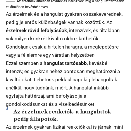
Az érzelmek általában rövidek és intenzívek, míg a hangulat tartósabb
és általában kevésbé heves.
Az érzelmek és a hangulat gyakran összekeverednek,
pedig jelentős különbségek vannak közöttük. Az
érzelmek rövid lefolyásúak
, intenzívek, és általában
valamilyen konkrét kiváltó okhoz köthetők.
Gondoljunk csak a hirtelen haragra, a meglepetésre
vagy a félelemre egy váratlan helyzetben.
Ezzel szemben a
hangulat tartósabb
, kevésbé
intenzív, és gyakran nehéz pontosan meghatározni a
kiváltó okát. Lehetünk például napokig lehangoltak
anélkül, hogy tudnánk, miért. A hangulat inkább
egyfajta háttérzaj, ami befolyásolja a
gondolkodásunkat és a viselkedésünket.
Az érzelmek reakciók, a hangulatok
pedig állapotok.
Az érzelmek gyakran fizikai reakciókkal is járnak, mint