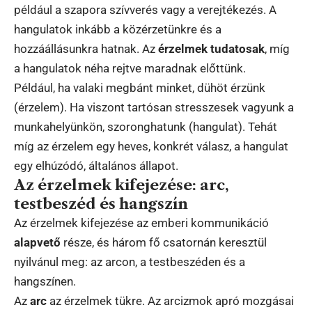
például a szapora szívverés vagy a verejtékezés. A
hangulatok inkább a közérzetünkre és a
hozzáállásunkra hatnak. Az
érzelmek tudatosak
, míg
a hangulatok néha rejtve maradnak előttünk.
Például, ha valaki megbánt minket, dühöt érzünk
(érzelem). Ha viszont tartósan stresszesek vagyunk a
munkahelyünkön, szoronghatunk (hangulat). Tehát
míg az érzelem egy heves, konkrét válasz, a hangulat
egy elhúzódó, általános állapot.
Az érzelmek kifejezése: arc,
testbeszéd és hangszín
Az érzelmek kifejezése az emberi kommunikáció
alapvető
része, és három fő csatornán keresztül
nyilvánul meg: az arcon, a testbeszéden és a
hangszínen.
Az
arc
az érzelmek tükre. Az arcizmok apró mozgásai