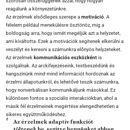
szorosan összefüggenek azzal, hogy hogyan
reagálunk a környezetünkre.
Az érzelmek elsődleges szerepe a
motiváció
. A
félelem például menekülésre ösztönöz, míg a
boldogság arra, hogy ismét megéljük azt a helyzetet,
ami kiváltotta. Ezek a motivációk segítenek elkerülni a
veszélyt és keresni a számunkra előnyös helyzeteket.
Az érzelmek
kommunikációs eszközként
is
szolgálnak. Az arckifejezéseink, testbeszédünk és
hangszínünk mind-mind információt hordoznak az
érzelmi állapotunkról, és lehetővé teszik számunkra,
hogy nonverbálisan kommunikáljunk másokkal. Ez
különösen fontos a szociális interakciókban, ahol a
másik fél érzelmeinek megértése elengedhetetlen a
sikeres együttműködéshez.
Az érzelmek adaptív funkciót
töltenek be, segítve bennünket abban,