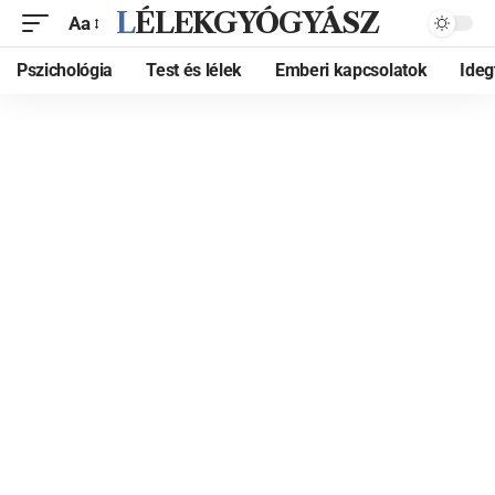
LÉLEKGYÓGYÁSZ
Aa
Pszichológia
Test és lélek
Emberi kapcsolatok
Ide