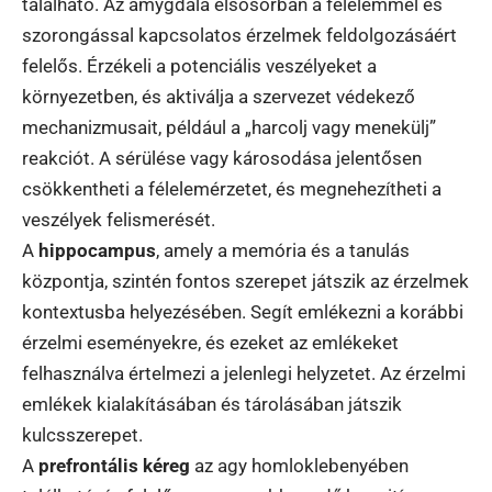
található. Az amygdala elsősorban a félelemmel és
szorongással kapcsolatos érzelmek feldolgozásáért
felelős. Érzékeli a potenciális veszélyeket a
környezetben, és aktiválja a szervezet védekező
mechanizmusait, például a „harcolj vagy menekülj”
reakciót. A sérülése vagy károsodása jelentősen
csökkentheti a félelemérzetet, és megnehezítheti a
veszélyek felismerését.
A
hippocampus
, amely a memória és a tanulás
központja, szintén fontos szerepet játszik az érzelmek
kontextusba helyezésében. Segít emlékezni a korábbi
érzelmi eseményekre, és ezeket az emlékeket
felhasználva értelmezi a jelenlegi helyzetet. Az érzelmi
emlékek kialakításában és tárolásában játszik
kulcsszerepet.
A
prefrontális kéreg
az agy homloklebenyében