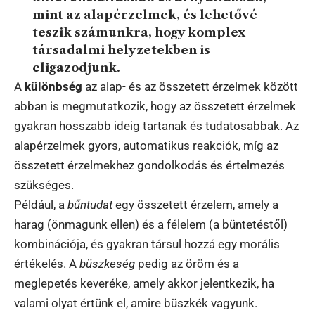
mint az alapérzelmek, és lehetővé
teszik számunkra, hogy komplex
társadalmi helyzetekben is
eligazodjunk.
A
különbség
az alap- és az összetett érzelmek között
abban is megmutatkozik, hogy az összetett érzelmek
gyakran hosszabb ideig tartanak és tudatosabbak. Az
alapérzelmek gyors, automatikus reakciók, míg az
összetett érzelmekhez gondolkodás és értelmezés
szükséges.
Például, a
bűntudat
egy összetett érzelem, amely a
harag (önmagunk ellen) és a félelem (a büntetéstől)
kombinációja, és gyakran társul hozzá egy morális
értékelés. A
büszkeség
pedig az öröm és a
meglepetés keveréke, amely akkor jelentkezik, ha
valami olyat értünk el, amire büszkék vagyunk.