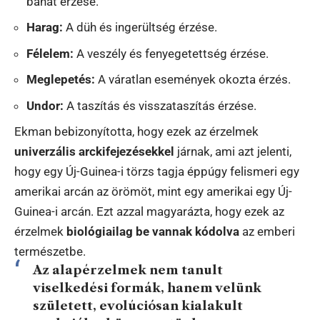
bánat érzése.
Harag:
A düh és ingerültség érzése.
Félelem:
A veszély és fenyegetettség érzése.
Meglepetés:
A váratlan események okozta érzés.
Undor:
A taszítás és visszataszítás érzése.
Ekman bebizonyította, hogy ezek az érzelmek
univerzális arckifejezésekkel
járnak, ami azt jelenti,
hogy egy Új-Guinea-i törzs tagja éppúgy felismeri egy
amerikai arcán az örömöt, mint egy amerikai egy Új-
Guinea-i arcán. Ezt azzal magyarázta, hogy ezek az
érzelmek
biológiailag be vannak kódolva
az emberi
természetbe.
Az alapérzelmek nem tanult
viselkedési formák, hanem velünk
született, evolúciósan kialakult