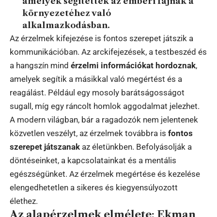
amelyek segítettek az emberi fajnak a
környezetéhez való
alkalmazkodásban.
Az érzelmek kifejezése is fontos szerepet játszik a
kommunikációban. Az arckifejezések, a testbeszéd és
a hangszín mind
érzelmi információkat hordoznak
,
amelyek segítik a másikkal való megértést és a
reagálást. Például egy mosoly barátságosságot
sugall, míg egy ráncolt homlok aggodalmat jelezhet.
A modern világban, bár a ragadozók nem jelentenek
közvetlen veszélyt, az érzelmek továbbra is
fontos
szerepet játszanak
az életünkben. Befolyásolják a
döntéseinket, a kapcsolatainkat és a mentális
egészségünket. Az érzelmek megértése és kezelése
elengedhetetlen a sikeres és kiegyensúlyozott
élethez.
Az alapérzelmek elmélete: Ekman