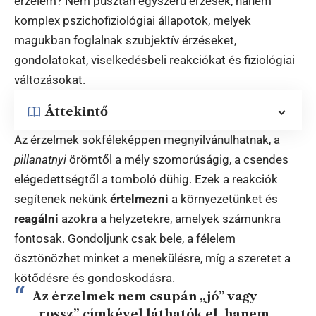
érzelem? Nem pusztán egyszerű érzések, hanem
komplex pszichofiziológiai állapotok, melyek
magukban foglalnak szubjektív érzéseket,
gondolatokat, viselkedésbeli reakciókat és fiziológiai
változásokat.
Áttekintő
Az érzelmek sokféleképpen megnyilvánulhatnak, a
pillanatnyi
örömtől a mély szomorúságig, a csendes
elégedettségtől a tomboló dühig. Ezek a reakciók
segítenek nekünk
értelmezni
a környezetünket és
reagálni
azokra a helyzetekre, amelyek számunkra
fontosak. Gondoljunk csak bele, a félelem
ösztönözhet minket a menekülésre, míg a szeretet a
kötődésre és gondoskodásra.
Az érzelmek nem csupán „jó” vagy
„rossz” címkével láthatók el, hanem