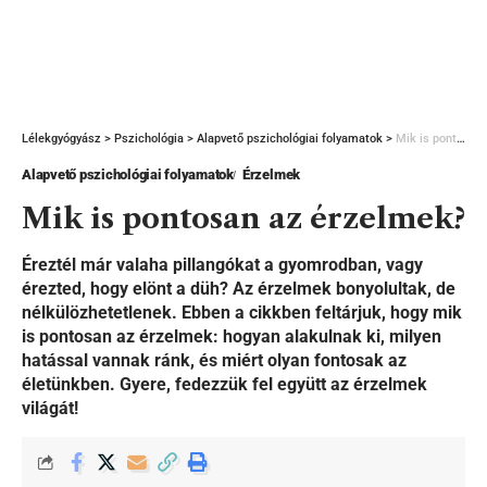
Lélekgyógyász
>
Pszichológia
>
Alapvető pszichológiai folyamatok
>
Mik is pontosan az érzelmek?
Alapvető pszichológiai folyamatok
Érzelmek
Mik is pontosan az érzelmek?
Éreztél már valaha pillangókat a gyomrodban, vagy
érezted, hogy elönt a düh? Az érzelmek bonyolultak, de
nélkülözhetetlenek. Ebben a cikkben feltárjuk, hogy mik
is pontosan az érzelmek: hogyan alakulnak ki, milyen
hatással vannak ránk, és miért olyan fontosak az
életünkben. Gyere, fedezzük fel együtt az érzelmek
világát!