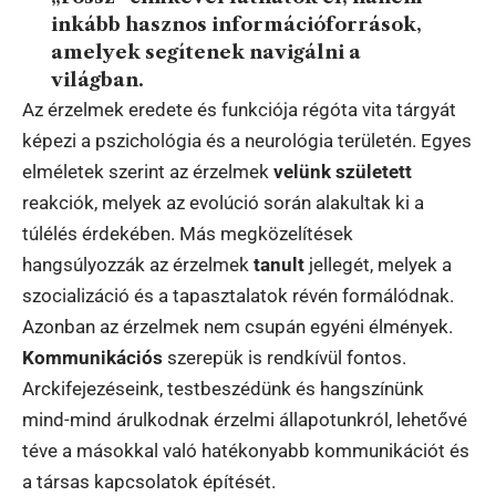
inkább hasznos információforrások,
amelyek segítenek navigálni a
világban.
Az érzelmek eredete és funkciója régóta vita tárgyát
képezi a pszichológia és a neurológia területén. Egyes
elméletek szerint az érzelmek
velünk született
reakciók, melyek az evolúció során alakultak ki a
túlélés érdekében. Más megközelítések
hangsúlyozzák az érzelmek
tanult
jellegét, melyek a
szocializáció és a tapasztalatok révén formálódnak.
Azonban az érzelmek nem csupán egyéni élmények.
Kommunikációs
szerepük is rendkívül fontos.
Arckifejezéseink, testbeszédünk és hangszínünk
mind-mind árulkodnak érzelmi állapotunkról, lehetővé
téve a másokkal való hatékonyabb kommunikációt és
a társas kapcsolatok építését.