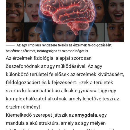
Az agy limbikus rendszere felelős az érzelmek feldolgozásáért,
beleértve a félelmet, boldogságot és szomorúságot is.
Az érzelmek fiziológiai alapjai szorosan
összefonódnak az agy működésével. Az agy
különböző területei felelősek az érzelmek kiváltásáért,
feldolgozásáért és kifejezéséért. Ezek a területek
szoros kölcsönhatásban állnak egymással, így egy
komplex hálózatot alkotnak, amely lehetővé teszi az
érzelmi élményt.
Kiemelkedő szerepet játszik az
amygdala
, egy
mandula alakú struktúra, amely az agy mélyén