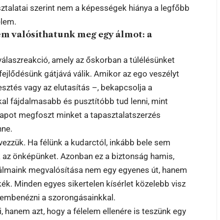
talatai szerint nem a képességek hiánya a legfőbb
elem.
em valósíthatunk meg egy álmot: a
válaszreakció, amely az őskorban a túlélésünket
ejlődésünk gátjává válik. Amikor az ego veszélyt
sztés vagy az elutasítás –, bekapcsolja a
kal fájdalmasabb és pusztítóbb tud lenni, mint
apot megfoszt minket a tapasztalatszerzés
nne.
ezzük. Ha félünk a kudarctól, inkább bele sem
k az önképünket. Azonban ez a biztonság hamis,
 az álmaink megvalósítása nem egy egyenes út, hanem
ék. Minden egyes sikertelen kísérlet közelebb visz
zembenézni a szorongásainkkal.
, hanem azt, hogy a félelem ellenére is teszünk egy