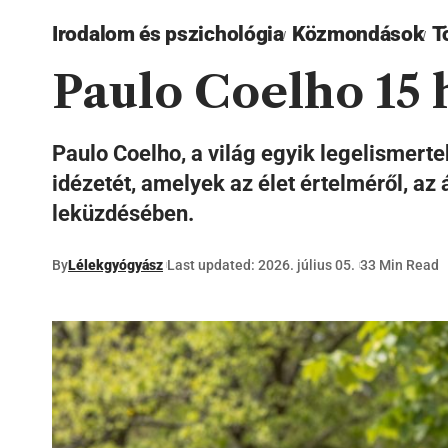
Irodalom és pszichológia
Közmondások
T
Paulo Coelho 15 
Paulo Coelho, a világ egyik legelismerte
idézetét, amelyek az élet értelméről, az
leküzdésében.
By
Lélekgyógyász
Last updated: 2026. július 05.
33 Min Read