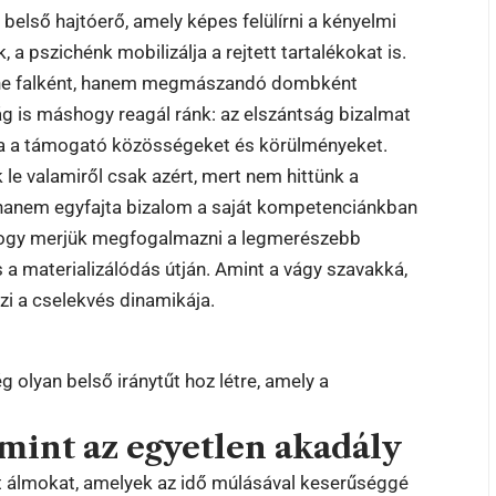
első hajtóerő, amely képes felülírni a kényelmi
 a pszichénk mobilizálja a rejtett tartalékokat is.
t ne falként, hanem megmászandó dombként
lág is máshogy reagál ránk: az elszántság bizalmat
ja a támogató közösségeket és körülményeket.
e valamiről csak azért, mert nem hittünk a
hanem egyfajta bizalom a saját kompetenciánkban
, hogy merjük megfogalmazni a legmerészebb
 a materializálódás útján. Amint a vágy szavakká,
szi a cselekvés dinamikája.
g olyan belső iránytűt hoz létre, amely a
 mint az egyetlen akadály
álmokat, amelyek az idő múlásával keserűséggé