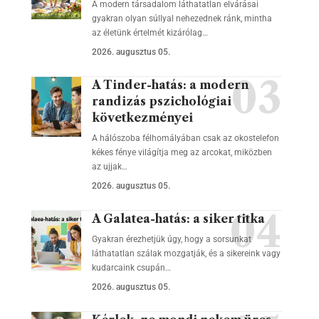
A modern társadalom láthatatlan elvárásai
gyakran olyan súllyal nehezednek ránk, mintha
az életünk értelmét kizárólag…
2026. augusztus 05.
A Tinder-hatás: a modern
randizás pszichológiai
következményei
A hálószoba félhomályában csak az okostelefon
kékes fénye világítja meg az arcokat, miközben
az ujjak…
2026. augusztus 05.
A Galatea-hatás: a siker titka
Gyakran érezhetjük úgy, hogy a sorsunkat
láthatatlan szálak mozgatják, és a sikereink vagy
kudarcaink csupán…
2026. augusztus 05.