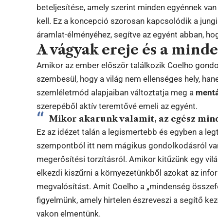
beteljesítése, amely szerint minden egyénnek van 
kell. Ez a koncepció szorosan kapcsolódik a jung
áramlat-élményéhez, segítve az egyént abban, hogy
A vágyak ereje és a mind
Amikor az ember először találkozik Coelho gondol
szembesül, hogy a világ nem ellenséges hely, han
szemléletmód alapjaiban változtatja meg a
mentá
szerepéből aktív teremtővé emeli az egyént.
Mikor akarunk valamit, az egész mind
Ez az idézet talán a legismertebb és egyben a leg
szempontból itt nem mágikus gondolkodásról va
megerősítési torzításról. Amikor kitűzünk egy vilá
elkezdi kiszűrni a környezetünkből azokat az inf
megvalósítást. Amit Coelho a „mindenség összef
figyelmünk, amely hirtelen észreveszi a segítő ke
vakon elmentünk.