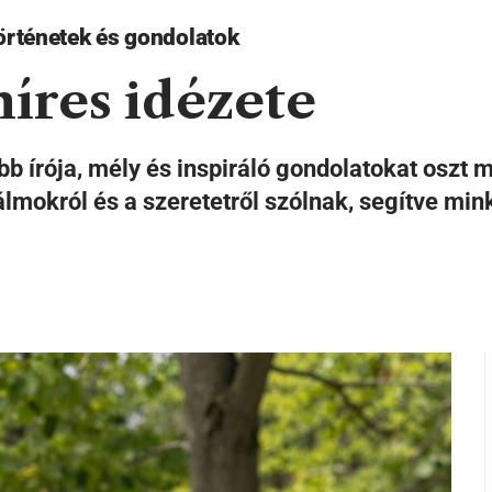
örténetek és gondolatok
híres idézete
bb írója, mély és inspiráló gondolatokat oszt
 álmokról és a szeretetről szólnak, segítve mi