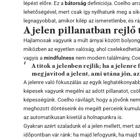
lépést előre. Ez a
bátorság
definíciója. Coelho ar
lehetőségével, mert csak így nyílhatunk meg a sik
legnagyobbat, amikor kilép az ismeretlenbe, és ráj
A jelen pillanatban rejlő 
Hajlamosak vagyunk a múlt árnyai között bolyong
miközben az egyetlen valóság, ahol cselekedhetünk
vagyis a
mindfulness
nem modern találmány, Coel
A titok a jelenben rejlik; ha a jelenre
megjavítod a jelent, ami utána jön, az 
A jelenre való fókuszálás az egyik leghatékonyab
képesek vagyunk megélni az adott pillanatot, csök
képességünk. Coelho rávilágít, hogy a jövőnk nem 
meghozott döntéseink és megélt perceink kumula
az automatikusan kivetül a holnapunkra is.
Gyakran azért szaladunk el a jelen mellett, mert 
időpontban vár ránk: ha majd lefogyunk, ha majd t