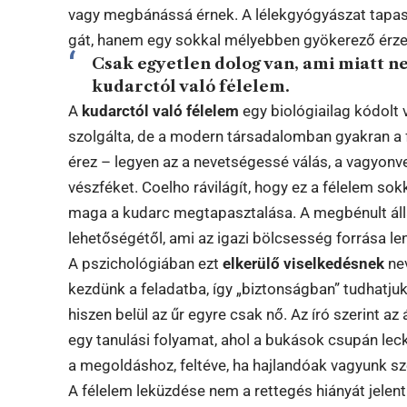
vagy megbánássá érnek. A lélekgyógyászat tapasz
gát, hanem egy sokkal mélyebben gyökerező érz
Csak egyetlen dolog van, ami miatt n
kudarctól való félelem.
A
kudarctól való félelem
egy biológiailag kódolt 
szolgálta, de a modern társadalomban gyakran a f
érez – legyen az a nevetségessé válás, a vagyonve
vészféket. Coelho rávilágít, hogy ez a félelem sok
maga a kudarc megtapasztalása. A megbénult áll
lehetőségétől, ami az igazi bölcsesség forrása le
A pszichológiában ezt
elkerülő viselkedésnek
nev
kezdünk a feladatba, így „biztonságban” tudhatju
hiszen belül az űr egyre csak nő. Az író szerint
egy tanulási folyamat, ahol a bukások csupán leck
a megoldáshoz, feltéve, ha hajlandóak vagyunk s
A félelem leküzdése nem a rettegés hiányát jelenti