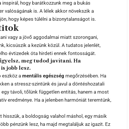
ra inspirál, hogy barátkozzunk meg a bukás
er valóságának is. A lélek akkor növekszik a
ön, hogy képes túlélni a bizonytalanságot is.
titok
ani vagy a jövő aggodalmai miatt szorongani,
, kicsúszik a kezünk közül. A tudatos jelenlét,
ho évtizedek óta hirdeti ennek fontosságát.
 figyelsz, meg tudod javítani. Ha
is jobb lesz.
b eszköz a
mentális egészség
megőrzésében. Ha
ken a stressz-szintünk és javul a döntéshozatali
egy távoli, tőlünk független entitás, hanem a most
tív eredménye. Ha a jelenben harmóniát teremtünk,
azt hisszük, a boldogság valahol máshol, egy másik
öbb pénzünk lesz, ha majd megtaláljuk az igazit. Ez