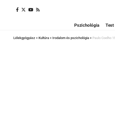
Pszichológia
Test 
Lélekgyógyász
>
Kultúra
>
Irodalom és pszichológia
>
Paulo Coelho 15