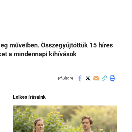
 meg műveiben. Összegyűjtöttük 15 híres
nket a mindennapi kihívások
Share
Lelkes írásaink