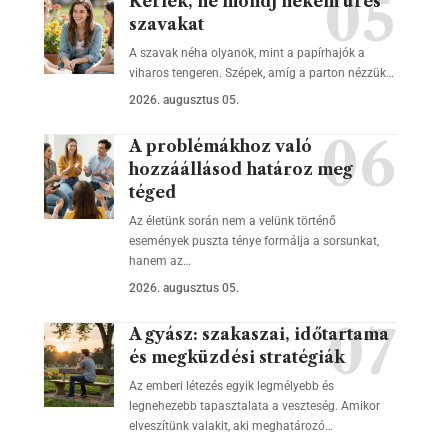
Kérlek, ne mondj nekem üres
szavakat
A szavak néha olyanok, mint a papírhajók a
viharos tengeren. Szépek, amíg a parton nézzük…
2026. augusztus 05.
A problémákhoz való
hozzáállásod határoz meg
téged
Az életünk során nem a velünk történő
események puszta ténye formálja a sorsunkat,
hanem az…
2026. augusztus 05.
A gyász: szakaszai, időtartama
és megküzdési stratégiák
Az emberi létezés egyik legmélyebb és
legnehezebb tapasztalata a veszteség. Amikor
elveszítünk valakit, aki meghatározó…