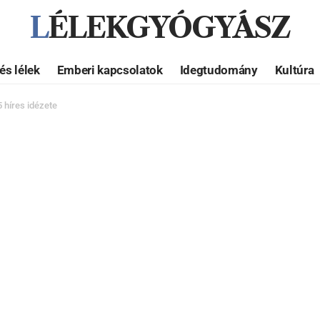
LÉLEKGYÓGYÁSZ
és lélek
Emberi kapcsolatok
Idegtudomány
Kultúra
 híres idézete