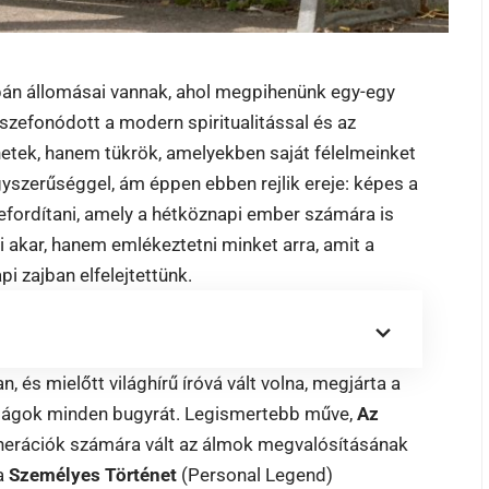
pán állomásai vannak, ahol megpihenünk egy-egy
zefonódott a modern spiritualitással és az
netek, hanem tükrök, amelyekben saját félelmeinket
gyszerűséggel, ám éppen ebben rejlik ereje: képes a
lefordítani, amely a hétköznapi ember számára is
i akar, hanem emlékeztetni minket arra, amit a
i zajban elfelejtettünk.
 és mielőtt világhírű íróvá vált volna, megjárta a
álságok minden bugyrát. Legismertebb műve,
Az
generációk számára vált az álmok megvalósításának
 a
Személyes Történet
(Personal Legend)