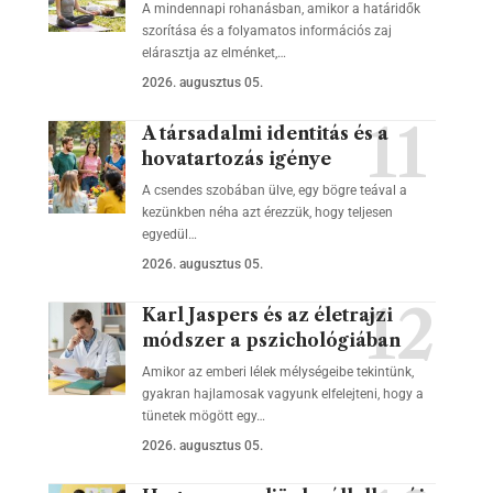
A mindennapi rohanásban, amikor a határidők
szorítása és a folyamatos információs zaj
elárasztja az elménket,…
2026. augusztus 05.
A társadalmi identitás és a
hovatartozás igénye
A csendes szobában ülve, egy bögre teával a
kezünkben néha azt érezzük, hogy teljesen
egyedül…
2026. augusztus 05.
Karl Jaspers és az életrajzi
módszer a pszichológiában
Amikor az emberi lélek mélységeibe tekintünk,
gyakran hajlamosak vagyunk elfelejteni, hogy a
tünetek mögött egy…
2026. augusztus 05.