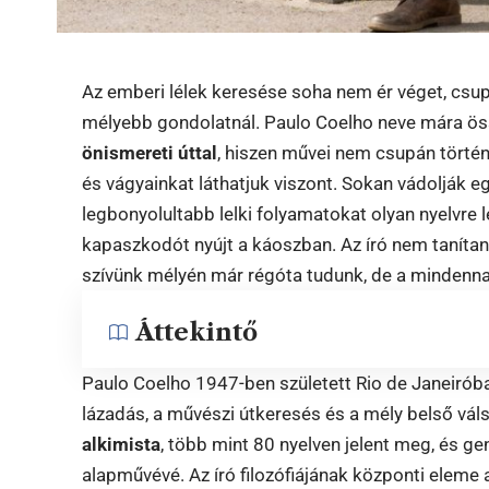
Az emberi lélek keresése soha nem ér véget, csu
mélyebb gondolatnál. Paulo Coelho neve mára öss
önismereti úttal
, hiszen művei nem csupán törté
és vágyainkat láthatjuk viszont. Sokan vádolják e
legbonyolultabb lelki folyamatokat olyan nyelvre 
kapaszkodót nyújt a káoszban. Az író nem tanítan
szívünk mélyén már régóta tudunk, de a mindennap
Áttekintő
Paulo Coelho 1947-ben született Rio de Janeiróban,
lázadás, a művészi útkeresés és a mély belső v
alkimista
, több mint 80 nyelven jelent meg, és 
alapművévé. Az író filozófiájának központi eleme