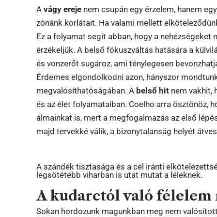
A
vágy ereje
nem csupán egy érzelem, hanem egy b
zónánk korlátait. Ha valami mellett elköteleződünk,
Ez a folyamat segít abban, hogy a nehézségeke
érzékeljük. A belső fókuszváltás hatására a külvi
és vonzerőt sugároz, ami ténylegesen bevonzhat
Érdemes elgondolkodni azon, hányszor mondtunk l
megvalósíthatóságában. A
belső hit
nem vakhit, 
és az élet folyamataiban. Coelho arra ösztönöz
álmainkat is, mert a megfogalmazás az első lépés
majd tervekké válik, a bizonytalanság helyét átve
A szándék tisztasága és a cél iránti elkötelezettsé
legsötétebb viharban is utat mutat a léleknek.
A kudarctól való félelem
Sokan hordozunk magunkban meg nem valósított 