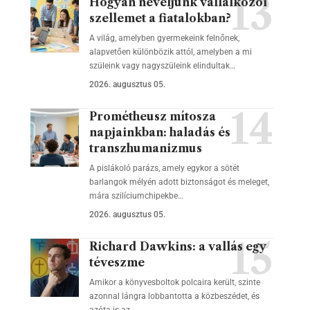
Hogyan neveljünk vállalkozói
szellemet a fiatalokban?
A világ, amelyben gyermekeink felnőnek,
alapvetően különbözik attól, amelyben a mi
szüleink vagy nagyszüleink elindultak…
2026. augusztus 05.
Prométheusz mítosza
napjainkban: haladás és
transzhumanizmus
A pislákoló parázs, amely egykor a sötét
barlangok mélyén adott biztonságot és meleget,
mára szilíciumchipekbe…
2026. augusztus 05.
Richard Dawkins: a vallás egy
téveszme
Amikor a könyvesboltok polcaira került, szinte
azonnal lángra lobbantotta a közbeszédet, és