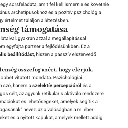
egy sorsfeladata, amit fel kell ismernie és követnie
iánus archetípusokhoz és a pozitív pszichológia
 értelmet találjon a létezésben.
enség támogatása
ataival, gyakran azzal a megállapítással
em egyfajta partner a fejlődésünkben. Ez a
lis beállítódást
, hiszen a passzív elszenvedő
enség összefog azért, hogy elérjük.
többet vitatott mondata. Pszichológiai
n szó, hanem a
szelektív percepcióról
és a
gos célt, az agyunk retikuláris aktiváló rendszere
ormációkat és lehetőségeket, amelyek segítik a
ogásának” nevez, az a valóságban a mi éber
zeket és a nyitott kapukat, amelyek mellett addig