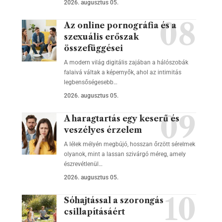
2026. augusztus 05.
Az online pornográfia és a
szexuális erőszak
összefüggései
A modern világ digitális zajában a hálószobák
falaivá váltak a képernyők, ahol az intimitás
legbensőségesebb…
2026. augusztus 05.
A haragtartás egy keserű és
veszélyes érzelem
A lélek mélyén megbújó, hosszan őrzött sérelmek
olyanok, mint a lassan szivárgó méreg, amely
észrevétlenül…
2026. augusztus 05.
Sóhajtással a szorongás
csillapításáért