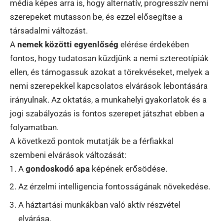
média képes arra is, hogy alternatív, progresszív nemi
szerepeket mutasson be, és ezzel elősegítse a
társadalmi változást.
A
nemek közötti egyenlőség
elérése érdekében
fontos, hogy tudatosan küzdjünk a nemi sztereotípiák
ellen, és támogassuk azokat a törekvéseket, melyek a
nemi szerepekkel kapcsolatos elvárások lebontására
irányulnak. Az oktatás, a munkahelyi gyakorlatok és a
jogi szabályozás is fontos szerepet játszhat ebben a
folyamatban.
A következő pontok mutatják be a férfiakkal
szembeni elvárások változását:
A
gondoskodó apa
képének erősödése.
Az érzelmi intelligencia fontosságának növekedése.
A háztartási munkákban való aktív részvétel
elvárása.