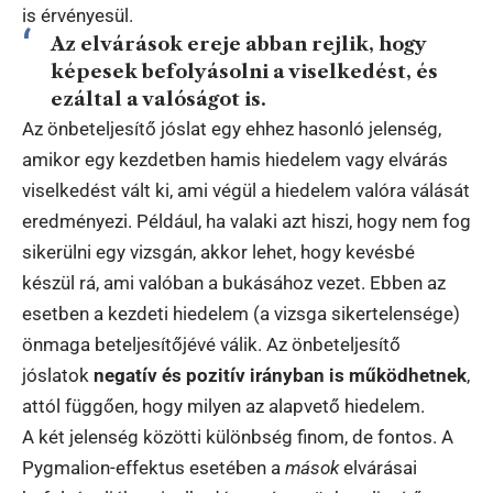
is érvényesül.
Az elvárások ereje abban rejlik, hogy
képesek befolyásolni a viselkedést, és
ezáltal a valóságot is.
Az önbeteljesítő jóslat egy ehhez hasonló jelenség,
amikor egy kezdetben hamis hiedelem vagy elvárás
viselkedést vált ki, ami végül a hiedelem valóra válását
eredményezi. Például, ha valaki azt hiszi, hogy nem fog
sikerülni egy vizsgán, akkor lehet, hogy kevésbé
készül rá, ami valóban a bukásához vezet. Ebben az
esetben a kezdeti hiedelem (a vizsga sikertelensége)
önmaga beteljesítőjévé válik. Az önbeteljesítő
jóslatok
negatív és pozitív irányban is működhetnek
,
attól függően, hogy milyen az alapvető hiedelem.
A két jelenség közötti különbség finom, de fontos. A
Pygmalion-effektus esetében a
mások
elvárásai