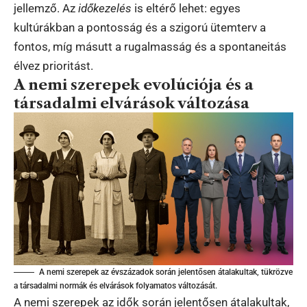
jellemző. Az
időkezelés
is eltérő lehet: egyes
kultúrákban a pontosság és a szigorú ütemterv a
fontos, míg másutt a rugalmasság és a spontaneitás
élvez prioritást.
A nemi szerepek evolúciója és a
társadalmi elvárások változása
A nemi szerepek az évszázadok során jelentősen átalakultak, tükrözve
a társadalmi normák és elvárások folyamatos változását.
A nemi szerepek az idők során jelentősen átalakultak,