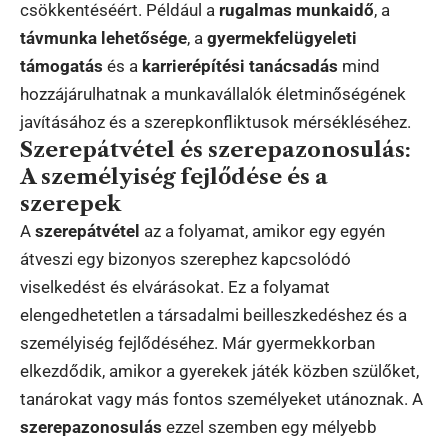
csökkentéséért. Például a
rugalmas munkaidő
, a
távmunka lehetősége
, a
gyermekfelügyeleti
támogatás
és a
karrierépítési tanácsadás
mind
hozzájárulhatnak a munkavállalók életminőségének
javításához és a szerepkonfliktusok mérsékléséhez.
Szerepátvétel és szerepazonosulás:
A személyiség fejlődése és a
szerepek
A
szerepátvétel
az a folyamat, amikor egy egyén
átveszi egy bizonyos szerephez kapcsolódó
viselkedést és elvárásokat. Ez a folyamat
elengedhetetlen a társadalmi beilleszkedéshez és a
személyiség fejlődéséhez. Már gyermekkorban
elkezdődik, amikor a gyerekek játék közben szülőket,
tanárokat vagy más fontos személyeket utánoznak. A
szerepazonosulás
ezzel szemben egy mélyebb