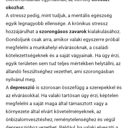
okozhat
.
A stressz pedig, mint tudjuk, a mentális egészség
egyik legnagyobb ellensége. A krónikus stressz
hozzájárulhat a
szorongásos zavarok
kialakulásához.
Gondoljunk csak arra, amikor valaki egyszerre próbál
megfelelni a munkahelyi elvárásoknak, a családi
kötelezettségeknek és a saját vágyainak. Ha úgy érzi,
egyik területen sem tud teljes mértékben helytállni, az
állandó feszültséghez vezethet, ami szorongásban
nyilvánul meg.
A
depresszió
is szorosan összefügg a szerepekkel és
az elvárásokkal. Ha valaki tartósan úgy érzi, képtelen
megfelelni a saját maga által támasztott vagy a
környezete által elvárt követelményeknek, az
önbizalomvesztéshez, reménytelenséghez és végül
depresszióhoz vezethet. Például, ha valaki elveszíti a