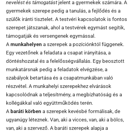
nevelést és támogatást
jelent a gyermekek számára. A
gyermekek szerepe pedig a tanulás, a fejlődés és a
szülők iránti tisztelet. A testvéri kapcsolatok is fontos
szerepet játszanak, ahol a testvérek egymást segítik,
támogatják és versengenek egymással.
A
munkahelyen
a szerepek a pozíciónktól függenek.
Egy vezetőnek a feladata a csapat irányítása, a
döntéshozatal és a felelősségvállalás. Egy beosztott
munkatársnak pedig a feladatok elvégzése, a
szabályok betartása és a csapatmunkában való
részvétel. A munkahelyi szerepekhez elvárások
kapcsolódnak a teljesítmény, a megbízhatóság és a
kollégákkal való együttműködés terén.
A
baráti körben
a szerepek kevésbé formálisak, de
ugyanúgy léteznek. Van, aki a vicces, van, aki a bölcs,
van, aki a szervező. A baráti szerepek alapja a