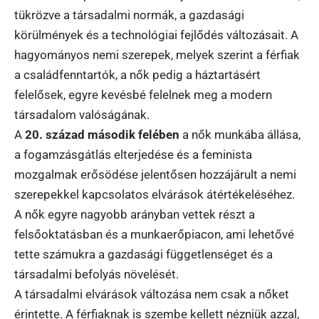
tükrözve a társadalmi normák, a gazdasági
körülmények és a technológiai fejlődés változásait. A
hagyományos nemi szerepek, melyek szerint a férfiak
a családfenntartók, a nők pedig a háztartásért
felelősek, egyre kevésbé felelnek meg a modern
társadalom valóságának.
A
20. század második felében
a nők munkába állása,
a fogamzásgátlás elterjedése és a feminista
mozgalmak erősödése jelentősen hozzájárult a nemi
szerepekkel kapcsolatos elvárások átértékeléséhez.
A nők egyre nagyobb arányban vettek részt a
felsőoktatásban és a munkaerőpiacon, ami lehetővé
tette számukra a gazdasági függetlenséget és a
társadalmi befolyás növelését.
A társadalmi elvárások változása nem csak a nőket
érintette. A férfiaknak is szembe kellett nézniük azzal,