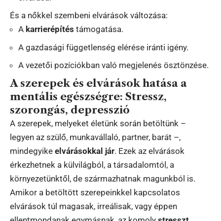
És a nőkkel szembeni elvárások változása:
A
karrierépítés
támogatása.
A gazdasági függetlenség elérése iránti igény.
A vezetői pozíciókban való megjelenés ösztönzése.
A szerepek és elvárások hatása a
mentális egészségre: Stressz,
szorongás, depresszió
A szerepek, melyeket életünk során betöltünk –
legyen az szülő, munkavállaló, partner, barát –,
mindegyike
elvárásokkal jár
. Ezek az elvárások
érkezhetnek a külvilágból, a társadalomtól, a
környezetünktől, de származhatnak magunkból is.
Amikor a betöltött szerepeinkkel kapcsolatos
elvárások túl magasak, irreálisak, vagy éppen
ellentmondanak egymásnak, az komoly
stresszt