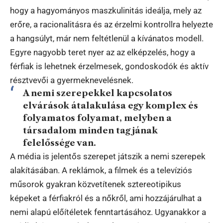
hogy a hagyományos maszkulinitás ideálja, mely az
erőre, a racionalitásra és az érzelmi kontrollra helyezte
a hangsúlyt, már nem feltétlenül a kívánatos modell.
Egyre nagyobb teret nyer az az elképzelés, hogy a
férfiak is lehetnek érzelmesek, gondoskodók és aktív
résztvevői a gyermeknevelésnek.
A nemi szerepekkel kapcsolatos
elvárások átalakulása egy komplex és
folyamatos folyamat, melyben a
társadalom minden tagjának
felelőssége van.
A média is jelentős szerepet játszik a nemi szerepek
alakításában. A reklámok, a filmek és a televíziós
műsorok gyakran közvetítenek sztereotipikus
képeket a férfiakról és a nőkről, ami hozzájárulhat a
nemi alapú előítéletek fenntartásához. Ugyanakkor a