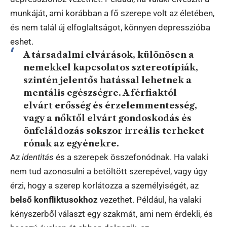
munkáját, ami korábban a fő szerepe volt az életében,
és nem talál új elfoglaltságot, könnyen depresszióba
eshet.
A társadalmi elvárások, különösen a
nemekkel kapcsolatos sztereotípiák
,
szintén jelentős hatással lehetnek a
mentális egészségre. A férfiaktól
elvárt erősség és érzelemmentesség,
vagy a nőktől elvárt gondoskodás és
önfeláldozás sokszor irreális terheket
rónak az egyénekre.
Az
identitás
és a szerepek összefonódnak. Ha valaki
nem tud azonosulni a betöltött szerepével, vagy úgy
érzi, hogy a szerep korlátozza a személyiségét, az
belső konfliktusokhoz
vezethet. Például, ha valaki
kényszerből választ egy szakmát, ami nem érdekli, és