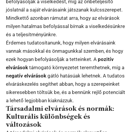
befolyásolják a viselkedést, míg az önbeteljesítő
jóslatnál a
saját
elvárásaink játszanak kulcsszerepet.
Mindkettő azonban rámutat arra, hogy az elvárások
milyen hatalmas befolyással bírnak a viselkedésünkre
és a teljesítményünkre.
Érdemes tudatosítanunk, hogy milyen elvárásaink
vannak másokkal és önmagunkkal szemben, és hogy
ezek hogyan befolyásolják a tetteinket. A
pozitív
elvárások
támogató környezetet teremthetnek, míg a
negatív elvárások
gátló hatásúak lehetnek. A tudatos
elváráskezelés segíthet abban, hogy a szerepeinket
sikeresebben töltsük be, és a bennünk rejlő potenciált
a lehető legjobban kiaknázzuk.
Társadalmi elvárások és normák:
Kulturális különbségek és
változások