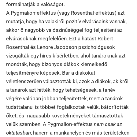
formálhatják a valóságot.
A Pygmalion-effektus (vagy Rosenthal-effektus) azt
mutatja, hogy ha valakiről pozitív elvárásaink vannak,
akkor ő nagyobb valószínűséggel fog teljesíteni az
elvárásoknak megfelelően. Ezt a hatást Robert
Rosenthal és Lenore Jacobson pszichológusok
vizsgálták egy híres kísérletben, ahol tanároknak azt
mondták, hogy bizonyos diákok kiemelkedő
teljesítményre képesek. Bár a diákokat
véletlenszerűen választották ki, azok a diákok, akikről
a tanárok azt hitték, hogy tehetségesek, a tanév
végére valóban jobban teljesítettek, mert a tanárok
tudattalanul is többet foglalkoztak velük, bátorították
őket, és magasabb követelményeket támasztottak
velük szemben. A Pygmalion-effektus
nem csak az
oktatásban
, hanem a munkahelyen és más területeken