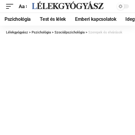
LÉLEKGYÓGYÁSZ
Aa
Pszichológia
Test és lélek
Emberi kapcsolatok
Ide
Lélekgyógyász
>
Pszichológia
>
Szociálpszichológia
>
Szerepek és elvárások