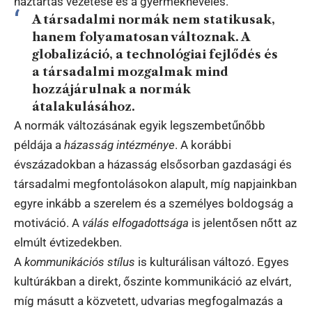
háztartás vezetése és a gyermeknevelés.
A társadalmi normák nem statikusak,
hanem folyamatosan változnak. A
globalizáció, a technológiai fejlődés és
a társadalmi mozgalmak mind
hozzájárulnak a normák
átalakulásához.
A normák változásának egyik legszembetűnőbb
példája a
házasság intézménye
. A korábbi
évszázadokban a házasság elsősorban gazdasági és
társadalmi megfontolásokon alapult, míg napjainkban
egyre inkább a szerelem és a személyes boldogság a
motiváció. A
válás elfogadottsága
is jelentősen nőtt az
elmúlt évtizedekben.
A
kommunikációs stílus
is kulturálisan változó. Egyes
kultúrákban a direkt, őszinte kommunikáció az elvárt,
míg másutt a közvetett, udvarias megfogalmazás a