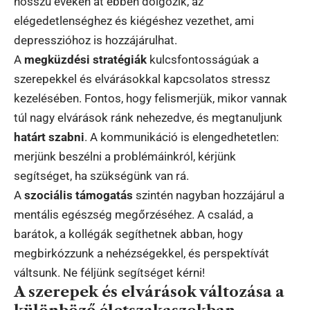
hosszú éveken át ebben dolgozik, az
elégedetlenséghez és kiégéshez vezethet, ami
depresszióhoz is hozzájárulhat.
A
megküzdési stratégiák
kulcsfontosságúak a
szerepekkel és elvárásokkal kapcsolatos stressz
kezelésében. Fontos, hogy felismerjük, mikor vannak
túl nagy elvárások ránk nehezedve, és megtanuljunk
határt szabni
. A kommunikáció is elengedhetetlen:
merjünk beszélni a problémáinkról, kérjünk
segítséget, ha szükségünk van rá.
A
szociális támogatás
szintén nagyban hozzájárul a
mentális egészség megőrzéséhez. A család, a
barátok, a kollégák segíthetnek abban, hogy
megbirkózzunk a nehézségekkel, és perspektívát
váltsunk. Ne féljünk segítséget kérni!
A szerepek és elvárások változása a