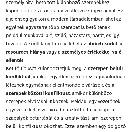
személy által betöltött különböző szerepekhez
kapcsolódó elvárások összeütköznek egymással. Ez
a jelenség gyakori a modern társadalomban, ahol az
egyének egyszerre több szerepet is betöltenek –
például munkavállaló, szülő, házastárs, barát, és így
tovább. A konfliktus forrása lehet az
időbeli korlát
, a
resources hiánya
vagy a
személyes értékekkel való
ellentét
.
Két fő típusát különböztetjük meg: a
szerepen belüli
konfliktust
, amikor egyetlen szerephez kapcsolódóan
léteznek egymásnak ellentmondó elvárások, és a
szerepek közötti konfliktust
, amikor különböző
szerepek elvárásai ütköznek. Például egy vezetőnek
egyszerre kell elvárnia a beosztottjaitól a szigorú
szabályok betartását és a kreativitást, ami szerepen
belüli konfliktust okozhat. Ezzel szemben egy dolgozó