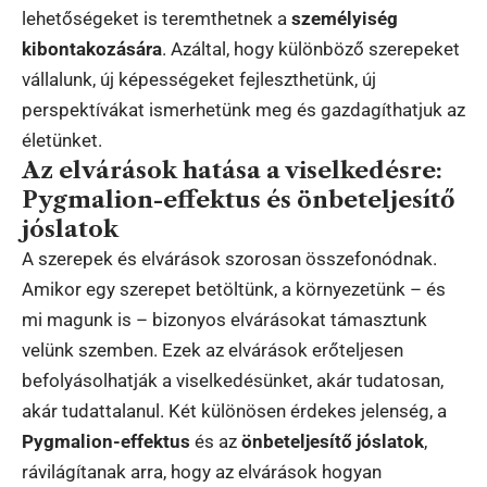
lehetőségeket is teremthetnek a
személyiség
kibontakozására
. Azáltal, hogy különböző szerepeket
vállalunk, új képességeket fejleszthetünk, új
perspektívákat ismerhetünk meg és gazdagíthatjuk az
életünket.
Az elvárások hatása a viselkedésre:
Pygmalion-effektus és önbeteljesítő
jóslatok
A szerepek és elvárások szorosan összefonódnak.
Amikor egy szerepet betöltünk, a környezetünk – és
mi magunk is – bizonyos elvárásokat támasztunk
velünk szemben. Ezek az elvárások erőteljesen
befolyásolhatják a viselkedésünket, akár tudatosan,
akár tudattalanul. Két különösen érdekes jelenség, a
Pygmalion-effektus
és az
önbeteljesítő jóslatok
,
rávilágítanak arra, hogy az elvárások hogyan