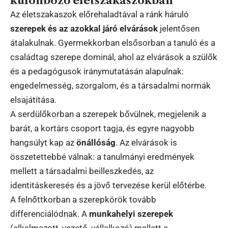
különböző életszakaszokban
Az életszakaszok előrehaladtával a ránk háruló
szerepek és az azokkal járó elvárások
jelentősen
átalakulnak. Gyermekkorban elsősorban a tanuló és a
családtag szerepe dominál, ahol az elvárások a szülők
és a pedagógusok iránymutatásán alapulnak:
engedelmesség, szorgalom, és a társadalmi normák
elsajátítása.
A serdülőkorban a szerepek bővülnek, megjelenik a
barát, a kortárs csoport tagja, és egyre nagyobb
hangsúlyt kap az
önállóság
. Az elvárások is
összetettebbé válnak: a tanulmányi eredmények
mellett a társadalmi beilleszkedés, az
identitáskeresés és a jövő tervezése kerül előtérbe.
A felnőttkorban a szerepkörök tovább
differenciálódnak. A
munkahelyi szerepek
(alkalmazott, vezető, vállalkozó) mellett a