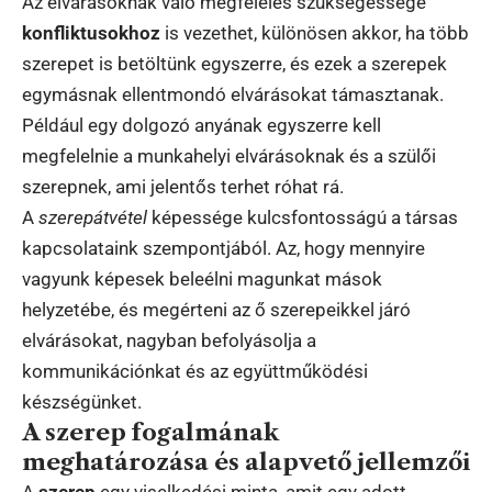
Az elvárásoknak való megfelelés szükségessége
konfliktusokhoz
is vezethet, különösen akkor, ha több
szerepet is betöltünk egyszerre, és ezek a szerepek
egymásnak ellentmondó elvárásokat támasztanak.
Például egy dolgozó anyának egyszerre kell
megfelelnie a munkahelyi elvárásoknak és a szülői
szerepnek, ami jelentős terhet róhat rá.
A
szerepátvétel
képessége kulcsfontosságú a társas
kapcsolataink szempontjából. Az, hogy mennyire
vagyunk képesek beleélni magunkat mások
helyzetébe, és megérteni az ő szerepeikkel járó
elvárásokat, nagyban befolyásolja a
kommunikációnkat és az együttműködési
készségünket.
A szerep fogalmának
meghatározása és alapvető jellemzői
A
szerep
egy viselkedési minta, amit egy adott