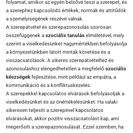
folyamat, amikor az egyén belsővé teszi a szerepet, és
a szerephez kapcsolódó értékek, normák és attitűdök
a személyiségének részévé válnak.
A szerepátvétel és szerepazonosulás szorosan
összefüggenek a
szociális tanulás
elméletével, mely
szerint a viselkedésünket nagymértékben befolyásolja
a környezetünkben látott minták követése és a
visszacsatolások. A sikeres szerepátvételhez és
azonosuláshoz elengedhetetlen a megfelelő
szociális
készségek
fejlesztése, mint például az empátia, a
kommunikáció és a konfliktuskezelés.
A szerepekkel kapcsolatos elvárások befolyásolják a
viselkedésünket és az önértékelésünket. Ha valaki
sikeresen teljesíti a szerepével kapcsolatos
elvárásokat, akkor pozitív visszacsatolást kap, ami
megerősíti a szerepazonosulását. Ezzel szemben, ha