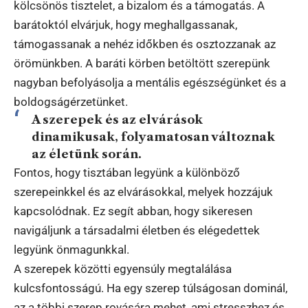
kölcsönös tisztelet, a bizalom és a támogatás. A
barátoktól elvárjuk, hogy meghallgassanak,
támogassanak a nehéz időkben és osztozzanak az
örömünkben. A baráti körben betöltött szerepünk
nagyban befolyásolja a mentális egészségünket és a
boldogságérzetünket.
A szerepek és az elvárások
dinamikusak, folyamatosan változnak
az életünk során.
Fontos, hogy tisztában legyünk a különböző
szerepeinkkel és az elvárásokkal, melyek hozzájuk
kapcsolódnak. Ez segít abban, hogy sikeresen
navigáljunk a társadalmi életben és elégedettek
legyünk önmagunkkal.
A szerepek közötti egyensúly megtalálása
kulcsfontosságú. Ha egy szerep túlságosan dominál,
az a többi szerep rovására mehet, ami stresszhez és