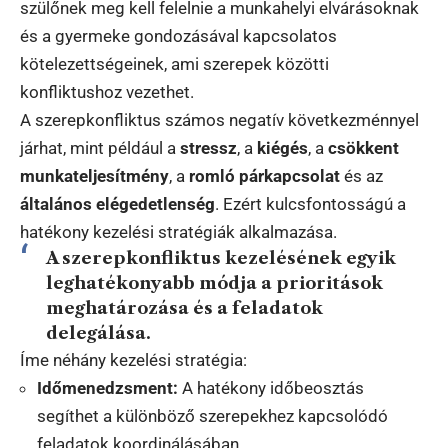
szülőnek meg kell felelnie a munkahelyi elvárásoknak
és a gyermeke gondozásával kapcsolatos
kötelezettségeinek, ami szerepek közötti
konfliktushoz vezethet.
A szerepkonfliktus számos negatív következménnyel
járhat, mint például a
stressz
, a
kiégés
, a
csökkent
munkateljesítmény
, a
romló párkapcsolat
és az
általános elégedetlenség
. Ezért kulcsfontosságú a
hatékony kezelési stratégiák alkalmazása.
A szerepkonfliktus kezelésének egyik
leghatékonyabb módja a
prioritások
meghatározása
és a
feladatok
delegálása
.
Íme néhány kezelési stratégia:
Időmenedzsment:
A hatékony időbeosztás
segíthet a különböző szerepekhez kapcsolódó
feladatok koordinálásában.