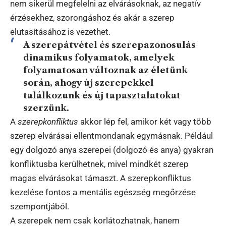
nem sikerül megfelelni az elvárásoknak, az negatív
érzésekhez, szorongáshoz és akár a szerep
elutasításához is vezethet.
A szerepátvétel és szerepazonosulás
dinamikus folyamatok, amelyek
folyamatosan változnak az életünk
során, ahogy új szerepekkel
találkozunk és új tapasztalatokat
szerzünk.
A
szerepkonfliktus
akkor lép fel, amikor két vagy több
szerep elvárásai ellentmondanak egymásnak. Például
egy dolgozó anya szerepei (dolgozó és anya) gyakran
konfliktusba kerülhetnek, mivel mindkét szerep
magas elvárásokat támaszt. A szerepkonfliktus
kezelése fontos a mentális egészség megőrzése
szempontjából.
A szerepek nem csak korlátozhatnak, hanem