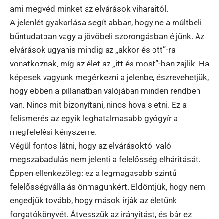
ami megvéd minket az elvárások viharaitól.
A jelenlét gyakorlása segít abban, hogy ne a múltbeli
bűntudatban vagy a jövőbeli szorongásban éljünk. Az
elvárások ugyanis mindig az „akkor és ott”-ra
vonatkoznak, míg az élet az „itt és most”-ban zajlik. Ha
képesek vagyunk megérkezni a jelenbe, észrevehetjük,
hogy ebben a pillanatban valójában minden rendben
van. Nincs mit bizonyítani, nincs hova sietni. Ez a
felismerés az egyik leghatalmasabb gyógyír a
megfelelési kényszerre.
Végül fontos látni, hogy az elvárásoktól való
megszabadulás nem jelenti a felelősség elhárítását.
Éppen ellenkezőleg: ez a legmagasabb szintű
felelősségvállalás önmagunkért. Eldöntjük, hogy nem
engedjük tovább, hogy mások írják az életünk
forgatókönyvét. Átvesszük az irányítást, és bár ez