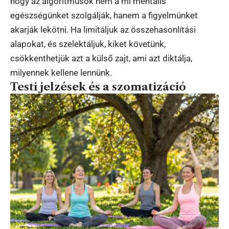
hogy az algoritmusok nem a mi mentális
egészségünket szolgálják, hanem a figyelmünket
akarják lekötni. Ha limitáljuk az összehasonlítási
alapokat, és szelektáljuk, kiket követünk,
csökkenthetjük azt a külső zajt, ami azt diktálja,
milyennek kellene lennünk.
Testi jelzések és a szomatizáció