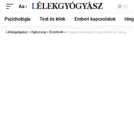
LÉLEKGYÓGYÁSZ
Aa
Pszichológia
Test és lélek
Emberi kapcsolatok
Ide
Lélekgyógyász
>
Egészség
>
Érzelmek
>
Hogyan szabadulj meg a külső és belső elvárások nyomásától?