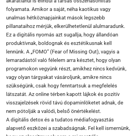
akaratlanul is elindul a társas összehasonlítás
folyamata. Amikor a saját, néha kaotikus vagy
unalmas hétköznapjainkat mások legszebb
pillanataihoz mérjük, elkerülhetetlenül alulmaradunk.
Ez a digitális nyomás azt sugallja, hogy állandóan
produktívnak, boldognak és esztétikusnak kell
lennünk. A „FOMO” (Fear of Missing Out), vagyis a
lemaradástól való félelem arra késztet, hogy olyan
programokon vegyünk részt, amikhez nincs kedvünk,
vagy olyan tárgyakat vásároljunk, amikre nincs
szükségünk, csak hogy fenntartsuk a megfelelés
látszatát. Az online térben kapott lájkok és pozitív
visszajelzések rövid távú dopaminlöketet adnak, de
nem pótolják a valódi, belső önértékelést.
A digitális detox és a tudatos médiafogyasztás
alapvető eszközei a szabadságnak. Fel kell ismernünk,