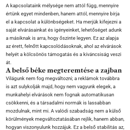
A kapcsolataink mélysége nem attól függ, mennyire
értünk egyet mindenben, hanem attól, mennyire bírja
el a kapcsolat a különbségeket. Ha merjük kifejezni a
saját elvárásainkat és igényeinket, lehetőséget adunk
a másiknak is arra, hogy őszinte legyen. Ez az alapja
az érett, felnőtt kapcsolódásoknak, ahol az elvárások
helyét a kölcsönös támogatás és a kíváncsiság veszi
át.
A belső béke megteremtése a zajban
Világunk nem fog megváltozni; a reklámok továbbra
is azt sulykolják majd, hogy nem vagyunk elegek, a
munkahelyi elvárások nem fognak automatikusan
csökkenni, és a társadalmi normák is lassabban
mozdulnak, mint mi. A valódi szabadság nem a külső
körülmények megváltoztatásában rejlik, hanem abban,
hogyan viszonyulunk hozzájuk. Ez a belső stabilitás az,