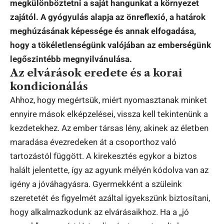
megkülönböztetni a saját hangunkat a környezet
zajától. A gyógyulás alapja az önreflexió, a határok
meghúzásának képessége és annak elfogadása,
hogy a tökéletlenségünk valójában az emberségünk
legőszintébb megnyilvánulása.
Az elvárások eredete és a korai
kondicionálás
Ahhoz, hogy megértsük, miért nyomasztanak minket
ennyire mások elképzelései, vissza kell tekintenünk a
kezdetekhez. Az ember társas lény, akinek az életben
maradása évezredeken át a csoporthoz való
tartozástól függött. A kirekesztés egykor a biztos
halált jelentette, így az agyunk mélyén kódolva van az
igény a jóváhagyásra. Gyermekként a szüleink
szeretetét és figyelmét azáltal igyekszünk biztosítani,
hogy alkalmazkodunk az elvárásaikhoz. Ha a „jó