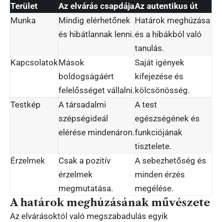
Terület
Az elvárás csapdája
Az autentikus út
Munka
Mindig elérhetőnek
Határok meghúzása
és hibátlannak lenni.
és a hibákból való
tanulás.
Kapcsolatok
Mások
Saját igények
boldogságáért
kifejezése és
felelősséget vállalni.
kölcsönösség.
Testkép
A társadalmi
A test
szépségideál
egészségének és
elérése mindenáron.
funkciójának
tisztelete.
Érzelmek
Csak a pozitív
A sebezhetőség és
érzelmek
minden érzés
megmutatása.
megélése.
A határok meghúzásának művészete
Az elvárásoktól való megszabadulás egyik