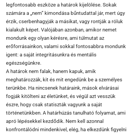
legfontosabb eszköze a határok kijelölése. Sokak
számára a „nem” kimondása bűntudattal jár, mert úgy
érzik, cserbenhagyják a másikat, vagy rontják a róluk
kialakult képet. Valójában azonban, amikor nemet
mondunk egy olyan kérésre, ami túlmutat az
erőforrásainkon, valami sokkal fontosabbra mondunk
igent: a saját integritásunkra és mentális
egészségünkre.
A határok nem falak, hanem kapuk, amik
meghatározzák, kit és mit engedünk be a személyes
terünkbe. Ha nincsenek határaink, mások elvárásai
fogják kitölteni az életünket, és végül azt vesszük
észre, hogy csak statiszták vagyunk a saját
történetünkben. A határhúzás tanulható folyamat, ami
apró lépésekkel kezdődik. Nem kell azonnal
konfrontálódni mindenkivel, elég, ha elkezdünk figyelni