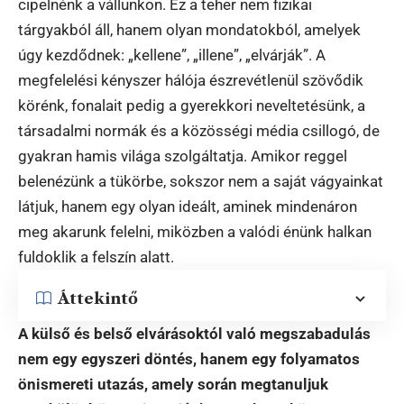
cipelnénk a vállunkon. Ez a teher nem fizikai
tárgyakból áll, hanem olyan mondatokból, amelyek
úgy kezdődnek: „kellene”, „illene”, „elvárják”. A
megfelelési kényszer hálója észrevétlenül szövődik
körénk, fonalait pedig a gyerekkori neveltetésünk, a
társadalmi normák és a közösségi média csillogó, de
gyakran hamis világa szolgáltatja. Amikor reggel
belenézünk a tükörbe, sokszor nem a saját vágyainkat
látjuk, hanem egy olyan ideált, aminek mindenáron
meg akarunk felelni, miközben a valódi énünk halkan
fuldoklik a felszín alatt.
Áttekintő
A külső és belső elvárásoktól való megszabadulás
nem egy egyszeri döntés, hanem egy folyamatos
önismereti utazás, amely során megtanuljuk